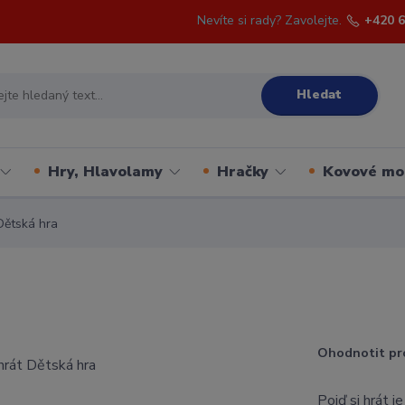
Nevíte si rady? Zavolejte.
+420 6
Hledat
Hry, Hlavolamy
Hračky
Kovové mo
Dětská hra
Ohodnotit pr
Pojď si hrát j