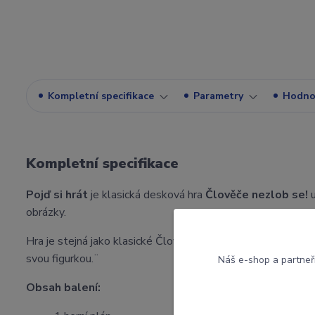
Kompletní specifikace
Parametry
Hodno
Kompletní specifikace
Pojď si hrát
je klasická desková hra
Člověče nezlob se!
u
obrázky.
Hra je stejná jako klasické Člověče, ale
místo čísel na ko
svou figurkou.¨
Náš e-shop a partneř
Obsah balení: