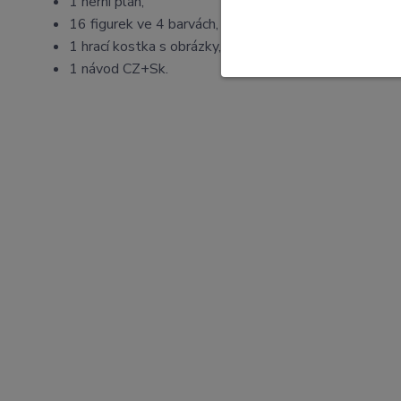
1 herní plán,
16 figurek ve 4 barvách,
1 hrací kostka s obrázky,
1 návod CZ+Sk.