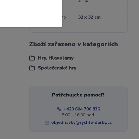
Počet hráčů
2 - 4
Rozměr hracího
32 x 32 cm
plánu
Zboží zařazeno v kategoriích
Hry, Hlavolamy
Společenské hry
Potřebujete pomoci?
+420 604 700 836
8:00 - 16:00 hod.
objednavky@rychle-darky.cz