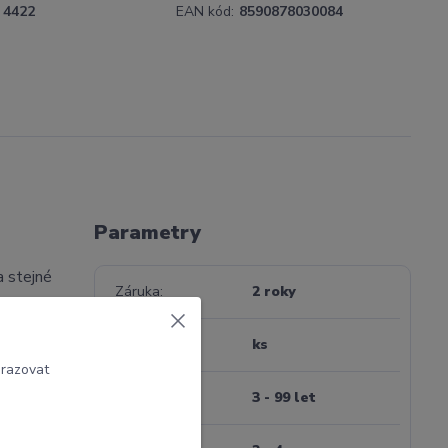
4422
EAN kód:
8590878030084
Parametry
a stejné
Záruka
2 roky
osouvá se
Jednotka
ks
brazovat
Věk
3 - 99 let