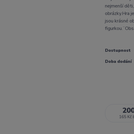
nejmenší děti,
obrázky.Hra je
jsou krásné ob
figurkou.¨Obsa
Dostupnost
Doba dodání
20
165 Kč