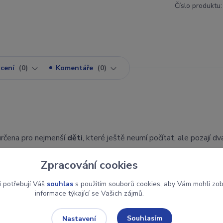
Číslo produktu:
cení
0
Komentáře
0
rčena pro nejmenší
děti
, které ještě neumí počítat, ale pozají dv
Zpracování cookies
stce
jsou
krásné obrázky
, které dítěti určí o kolik políček se p
i potřebují Váš
souhlas
s použitím souborů cookies, aby Vám mohli zo
informace týkající se Vašich zájmů.
Souhlasím
Nastavení