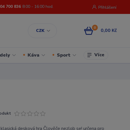
04 700 836
8:00 - 16:00 hod.
Přihlášení
0
0,00 Kč
CZK
Více
dely
Káva
Sport
odukt
e klasická desková hra Člověče nezlob se! určena pro