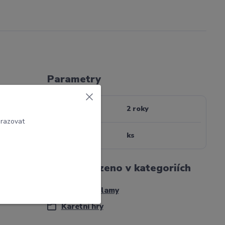
Parametry
Záruka
2 roky
brazovat
Jednotka
ks
Zboží zařazeno v kategoriích
Hry, Hlavolamy
Karetní hry