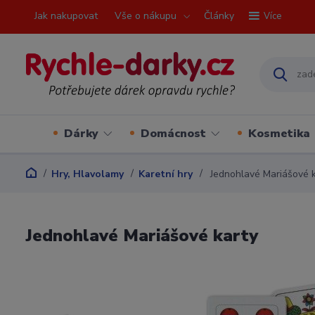
Jak nakupovat
Vše o nákupu
Články
Více
Dárky
Domácnost
Kosmetika
Hry, Hlavolamy
Karetní hry
Jednohlavé Mariášové k
Jednohlavé Mariášové karty