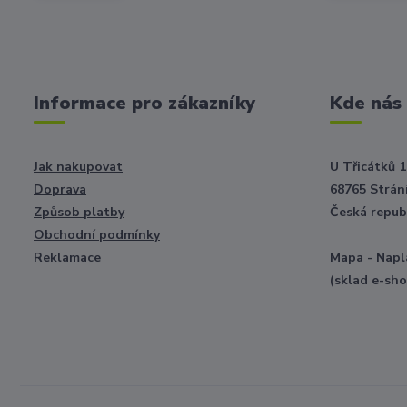
Informace pro zákazníky
Kde nás
Jak nakupovat
U Třicátků 1
Doprava
68765 Strání
Způsob platby
Česká repub
Obchodní podmínky
Reklamace
Mapa - Napl
(sklad e-sh