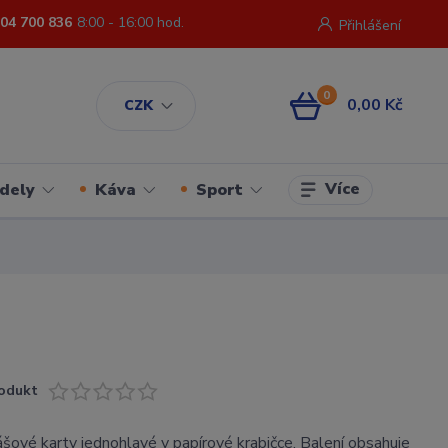
04 700 836
8:00 - 16:00 hod.
Přihlášení
0
0,00 Kč
CZK
Více
dely
Káva
Sport
odukt
ášové karty jednohlavé v papírové krabičce. Balení obsahuje