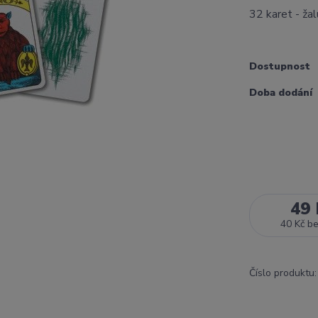
32 karet - žal
Dostupnost
Doba dodání
49 
40 Kč
b
Číslo produktu: