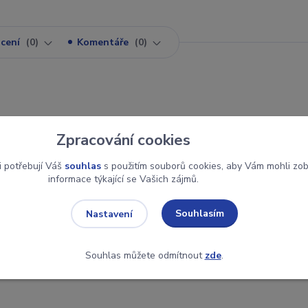
cení
0
Komentáře
0
Zpracování cookies
ení obsahuje 32 karet - žaludy, herce, piky a kule.
i potřebují Váš
souhlas
s použitím souborů cookies, aby Vám mohli zo
informace týkající se Vašich zájmů.
Souhlasím
Nastavení
Souhlas můžete odmítnout
zde
.