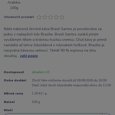
Ohodnotit produkt
Námi nabízená čerstvá káva Brasil Santos je považována za
jednu z nejlepších káv Brazílie. Brasil Santos vyniká plným
vyváženým tělem a krásnou hustou cremou. Chuť kávy je jemně
nasládlá až lehce čokoládová s náznakem hořkosti. Brazílie je
nazývána kávovou velmocí. Téměř 90 % espresa na trhu
obsahuj...
celý popis
Dostupnost
skladem 10
Doba dodání
Zboží Vám můžeme doručit již 09.08.2026 do 20:00.
Stačí, když zboží objednáte nejpozději dnes do 12:00
Měrná cena
1,35 Kč / g
Balení
100 g
Mletí