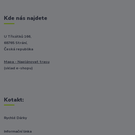
Kde nás najdete
U Třicátků 166,
68765 Strání,
Česká republika
Mapa - Naplánovat trasu
(sklad e-shopu)
Kotakt:
Rychlé Dárky
Informační linka