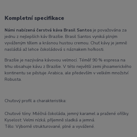
Kompletní specifikace
Námi nabízená čerstvá káva Brasil Santos
je považována za
jednu z nejlepších káv Brazílie. Brasil Santos vyniká plným
vyváženým tělem a krásnou hustou cremou. Chuť kávy je jemně
nasládlá až lehce čokoládová s náznakem hořkosti.
Brazílie je nazývána kávovou velmocí. Téměř 90 % espresa na
trhu obsahuje kávu z Brazílie. V této největší zemi jihoamerického
kontinentu se pěstuje Arabica, ale především v velkém množství
Robusta.
Chuťový profil a charakteristika:
Chuťové tóny: Mléčná čokoláda, jemný karamel a pražené oříšky.
Kyselost: Velmi nízká, příjemně sladká a jemná.
Tělo: Výborně strukturované, plné a vyvážené.