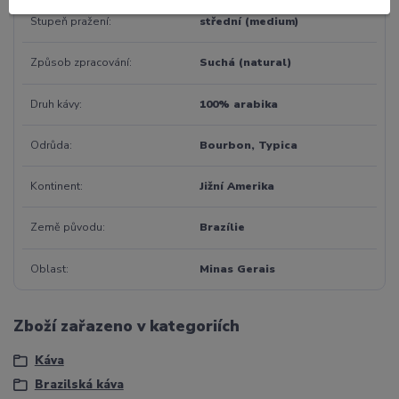
Stupeň pražení
střední (medium)
Způsob zpracování
Suchá (natural)
Druh kávy
100% arabika
Odrůda
Bourbon, Typica
Kontinent
Jižní Amerika
Země původu
Brazílie
Oblast
Minas Gerais
Zboží zařazeno v kategoriích
Káva
Brazilská káva