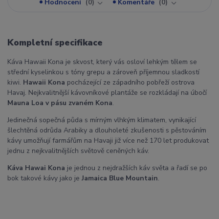
Hodnocení
0
Komentáře
0
Kompletní specifikace
Káva Hawaii Kona je skvost, který vás osloví lehkým tělem se
střední kyselinkou s tóny grepu a zároveň příjemnou sladkostí
kiwi.
Hawaii Kona
pocházející ze západního pobřeží ostrova
Havaj. Nejkvalitnější kávovníkové plantáže se rozkládají na úbočí
Mauna Loa v pásu zvaném Kona
.
Jedinečná sopečná půda s mírným vlhkým klimatem, vynikající
šlechtěná odrůda Arabiky a dlouholeté zkušenosti s pěstováním
kávy umožňují farmářům na Havaji již více než 170 let produkovat
jednu z nejkvalitnějších světově ceněných káv.
Káva Hawai Kona
je jednou z nejdražších káv světa a řadí se po
bok takové kávy jako je
Jamaica Blue Mountain
.