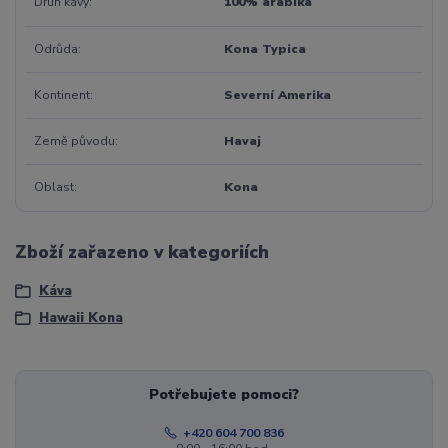
Druh kávy
100% arabika
Odrůda
Kona Typica
Kontinent
Severní Amerika
Země původu
Havaj
Oblast
Kona
Zboží zařazeno v kategoriích
Káva
Hawaii Kona
Potřebujete pomoci?
+420 604 700 836