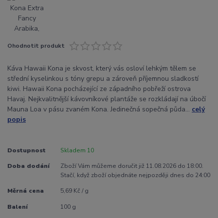
Ohodnotit produkt
Káva Hawaii Kona je skvost, který vás osloví lehkým tělem se
střední kyselinkou s tóny grepu a zároveň příjemnou sladkostí
kiwi. Hawaii Kona pocházející ze západního pobřeží ostrova
Havaj. Nejkvalitnější kávovníkové plantáže se rozkládají na úbočí
Mauna Loa v pásu zvaném Kona. Jedinečná sopečná půda...
celý
popis
Dostupnost
Skladem 10
Doba dodání
Zboží Vám můžeme doručit již 11.08.2026 do 18:00.
Stačí, když zboží objednáte nejpozději dnes do 24:00
Měrná cena
5,69 Kč / g
Balení
100 g