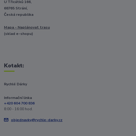
U Třicátků 166,
68765 Strání,
Česká republika
Mapa - Naplánovat trasu
(sklad e-shopu)
Kotakt:
Rychlé Dárky
Informační linka
+420 604 700 836
8:00 - 16:00 hod.
objednavky@rychle-darky.cz