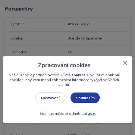
Parametry
Výrobce
Aficco s.r.o
Záruka
dle data spořeby
Jednotka
ks
Zpracování cookies
Váha
100 g
Náš e-shop a partneři potřebují Váš
souhlas
s použitím souborů
cookies, aby Vám mohli zobrazovat informace týkající se Vašich
Chuť
oříšková
zájmů.
Kofein
ANO
Souhlasím
Nastavení
Stupeň pražení
střední (medium)
Souhlas můžete odmítnout
zde
.
Způsob zpracování
Suchá (natural)