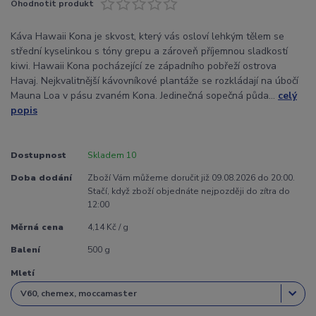
Ohodnotit produkt
Káva Hawaii Kona je skvost, který vás osloví lehkým tělem se
střední kyselinkou s tóny grepu a zároveň příjemnou sladkostí
kiwi. Hawaii Kona pocházející ze západního pobřeží ostrova
Havaj. Nejkvalitnější kávovníkové plantáže se rozkládají na úbočí
Mauna Loa v pásu zvaném Kona. Jedinečná sopečná půda...
celý
popis
Dostupnost
Skladem 10
Doba dodání
Zboží Vám můžeme doručit již 09.08.2026 do 20:00.
Stačí, když zboží objednáte nejpozději do zítra do
12:00
Měrná cena
4,14 Kč / g
Balení
500 g
Mletí