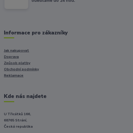
odesíláme do 24 hod.
Informace pro zákazníky
Jak nakupovat
Doprava
Způsob platby
Obchodní podmínky
Reklamace
Kde nás najdete
U Třicátků 166,
68765 Strání,
Česká republika