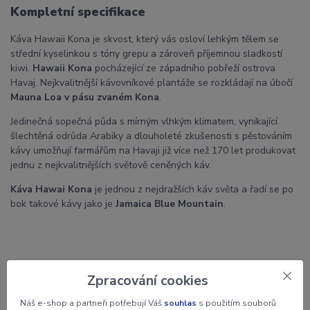
Kompletní specifikace
Káva Hawaii Kona je skvost, který vás osloví lehkým tělem se
střední kyselinkou s tóny grepu a zároveň příjemnou sladkostí
kiwi.
Hawaii Kona
pocházející ze západního pobřeží ostrova
Havaj. Nejkvalitnější kávovníkové plantáže se rozkládají na úbočí
Mauna Loa v pásu zvaném Kona
.
Jedinečná sopečná půda s mírným vlhkým klimatem, vynikající
šlechtěná odrůda Arabiky a dlouholeté zkušenosti s pěstováním
kávy umožňují farmářům na Havaji již více než 170 let produkovat
jednu z nejkvalitnějších světově ceněných káv.
Káva Hawai Kona
je jednou z nejdražších káv světa a řadí se po
bok takové kávy jako je
Jamaica Blue Mountain
.
Zpracování cookies
Parametry
Náš e-shop a partneři potřebují Váš
souhlas
s použitím souborů