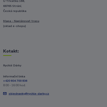
U Třicátků 166,
68765 Strání,
Česká republika
Mapa - Naplánovat trasu
(sklad e-shopu)
Kotakt:
Rychlé Dárky
Informační linka
+420 604 700 836
8:00 - 16:00 hod.
objednavky@rychle-darky.cz