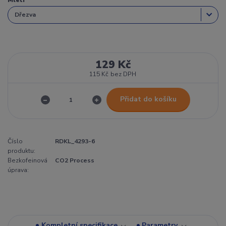
129 Kč
115 Kč
bez DPH
Přidat do košíku
Číslo
RDKL_4293-6
produktu:
Bezkofeinová
CO2 Process
úprava:
Kompletní specifikace
Parametry