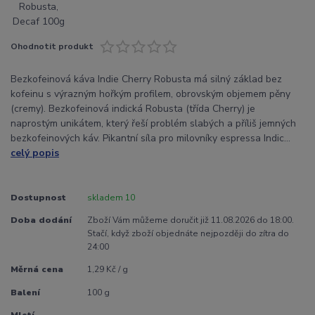
Ohodnotit produkt
Bezkofeinová káva Indie Cherry Robusta má silný základ bez
kofeinu s výrazným hořkým profilem, obrovským objemem pěny
(cremy). Bezkofeinová indická Robusta (třída Cherry) je
naprostým unikátem, který řeší problém slabých a příliš jemných
bezkofeinových káv. Pikantní síla pro milovníky espressa Indic...
celý popis
Dostupnost
skladem 10
Doba dodání
Zboží Vám můžeme doručit již 11.08.2026 do 18:00.
Stačí, když zboží objednáte nejpozději do zítra do
24:00
Měrná cena
1,29 Kč / g
Balení
100 g
Mletí