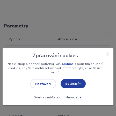
Parametry
Výrobce
Aficco s.r.o
Záruka
dle data spořeby
Zpracování cookies
Jednotka
ks
Náš e-shop a partneři potřebují Váš
souhlas
s použitím souborů
cookies, aby Vám mohli zobrazovat informace týkající se Vašich
zájmů.
Váha
100 g
Souhlasím
Nastavení
Chuť
Čokoládová a kakaová, Kořeněná a
alkoholová, Zemitá a tabáková
Souhlas můžete odmítnout
zde
.
Kofein
NE
Kyselost
nulová