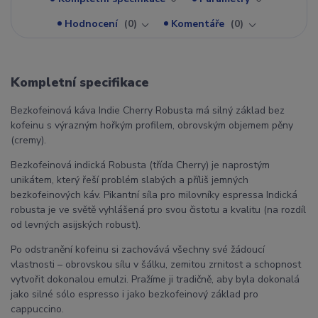
Hodnocení
0
Komentáře
0
Kompletní specifikace
Bezkofeinová káva Indie Cherry Robusta má silný základ bez
kofeinu s výrazným hořkým profilem, obrovským objemem pěny
(cremy).
Bezkofeinová indická Robusta (třída Cherry) je naprostým
unikátem, který řeší problém slabých a příliš jemných
bezkofeinových káv. Pikantní síla pro milovníky espressa Indická
robusta je ve světě vyhlášená pro svou čistotu a kvalitu (na rozdíl
od levných asijských robust).
Po odstranění kofeinu si zachovává všechny své žádoucí
vlastnosti – obrovskou sílu v šálku, zemitou zrnitost a schopnost
vytvořit dokonalou emulzi. Pražíme ji tradičně, aby byla dokonalá
jako silné sólo espresso i jako bezkofeinový základ pro
cappuccino.