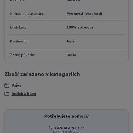
Způsob zpracování
Promytá (washed)
Druh kávy
100% robusta
Kontinent
Asie
Země původu
Indie
Zboží zařazeno v kategoriích
Káva
Indická káva
Potřebujete pomoci?
+420 604 700 836
8:00 - 16:00 hod.