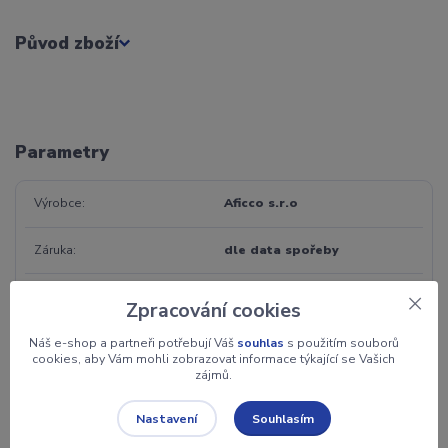
Původ zboží
Parametry
Výrobce
Aficco s.r.o
Záruka
dle data spořeby
Jednotka
ks
Zpracování cookies
Váha
500 g
Náš e-shop a partneři potřebují Váš
souhlas
s použitím souborů
cookies, aby Vám mohli zobrazovat informace týkající se Vašich
zájmů.
Chuť
Čokoládová a kakaová, Kořeněná a
alkoholová, Ovocná a svěží
Souhlasím
Nastavení