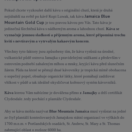
Pokud chcete vyzkoušet další kávu s originální chutí, která je druhá
Jamaica Blue
nejidrahší na světě p
o kávě Kopi Luwak, tak káva
Mountain Gold Cup
je tou pravou kávou pro Vás. Tato káva je
jedinečná šlechtěná káva s nádherným aroma a lahodnou chutí.
Káva se
vyznačuje jemnou sladkostí a příjemným aroma, které připomíná trochu
kvítí s nevtíravým a vytrvalým kakaovým koncem
.
Všechny tyto faktory jsou způsobeny tím, že káva vyrůstá na úrodné,
vulkanické půdě ostrova Jamajka s pravidelnými srážkami a především v
ostrovním podnebí zahaleným mlhou a mraky, kryjící kávu před slunečním
žárem.
Půda na které se pěstují dnaé kávovníky je tropická mírně obohacena
o sopečný popel, obsahuje organické látky, které pomáhají zadržovat
vhlkost v půdě a tak ideálně okysličovat kořenový systém kávovníků.
Káva
kterou Vám nabízíme je dovážena přímo
z Jamajky
a drží certifikát
Clydesdale..tedy pochází z plantáže Clydesdale.
Aby se káva mohla nazývat
Blue Mountain Jamaica
musí vyrůstat na jedné
ze čtyř plantáží kontrolovaných Jamajskou státní organizací ve výškách do
1700 m.n.m. v Portlandských osadách, St. Andrew, St. Mary a St. Thomas
zahrnující oblast o rozloze 6000 ha.