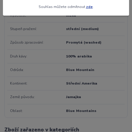
Kofein
ANO
Souhlas můžete odmítnout
zde
.
Kyselost
nízká
Stupeň pražení
střední (medium)
Způsob zpracování
Promytá (washed)
Druh kávy
100% arabika
Odrůda
Blue Mountain
Kontinent
Střední Amerika
Země původu
Jamajka
Oblast
Blue Mountains
Zboží zařazeno v kategoriích