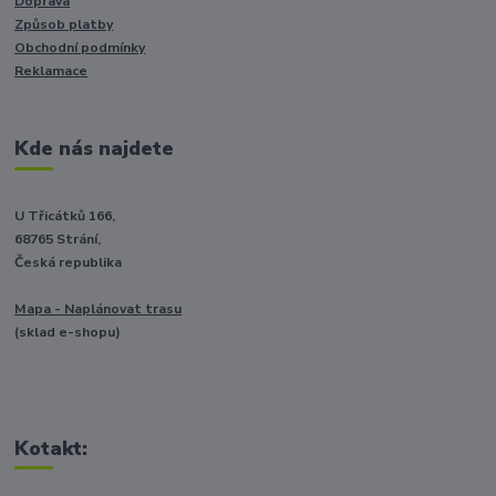
Doprava
Způsob platby
Obchodní podmínky
Reklamace
Kde nás najdete
U Třicátků 166,
68765 Strání,
Česká republika
Mapa - Naplánovat trasu
(sklad e-shopu)
Kotakt: