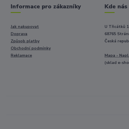
Informace pro zákazníky
Kde nás
Jak nakupovat
U Třicátků 1
Doprava
68765 Strání
Způsob platby
Česká repub
Obchodní podmínky
Reklamace
Mapa - Napl
(sklad e-sh