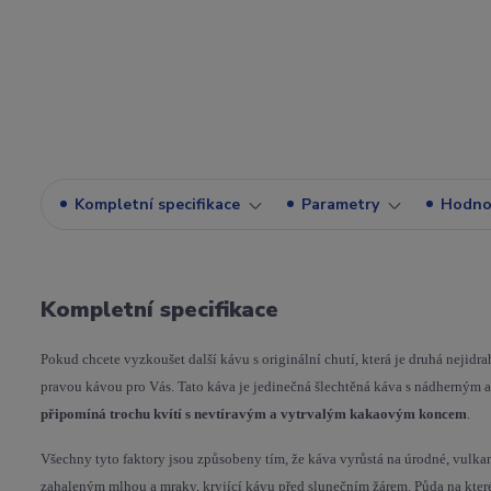
Kompletní specifikace
Parametry
Hodno
Kompletní specifikace
Pokud chcete vyzkoušet další kávu s originální chutí, která je druhá nejidra
pravou kávou pro Vás. Tato káva je jedinečná šlechtěná káva s nádherným 
připomíná trochu kvítí s nevtíravým a vytrvalým kakaovým koncem
.
Všechny tyto faktory jsou způsobeny tím, že káva vyrůstá na úrodné, vulk
zahaleným mlhou a mraky, kryjící kávu před slunečním žárem.
Půda na kter