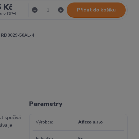
5 Kč
Přidat do košíku
bez DPH
RD0029-50AL-4
Parametry
ost spočívá
Výrobce
Aficco s.r.o
áva je
Jednotka
ks