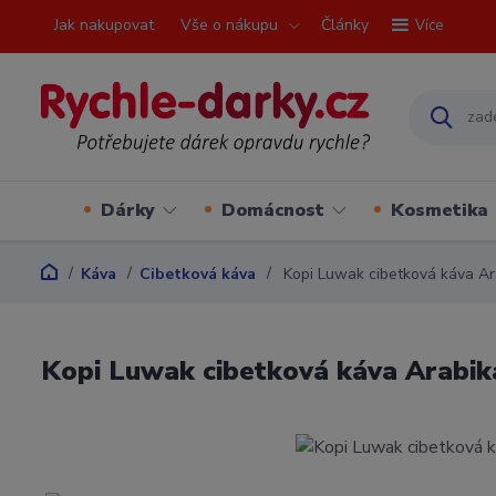
Jak nakupovat
Vše o nákupu
Články
Více
Dárky
Domácnost
Kosmetika
Káva
Cibetková káva
Kopi Luwak cibetková káva Ara
Kopi Luwak cibetková káva Arabika