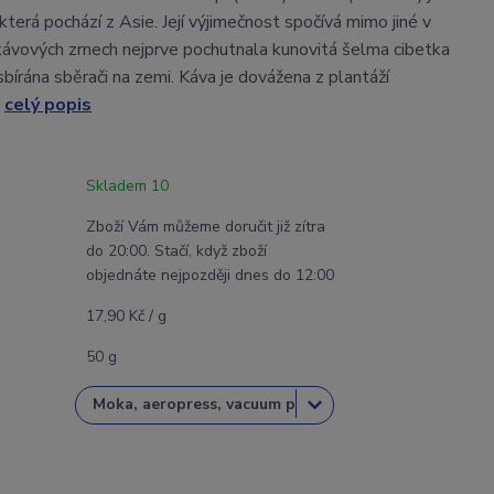
 která pochází z Asie. Její výjimečnost spočívá mimo jiné v
 kávových zrnech nejprve pochutnala kunovitá šelma cibetka
sbírána sběrači na zemi. Káva je dovážena z plantáží
.
celý popis
Skladem 10
Zboží Vám můžeme doručit již zítra
do 20:00. Stačí, když zboží
objednáte nejpozději dnes do 12:00
17,90 Kč / g
50 g