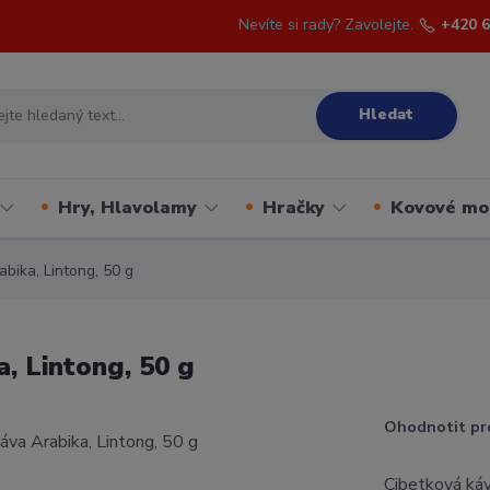
Nevíte si rady? Zavolejte.
+420 6
Hledat
Hry, Hlavolamy
Hračky
Kovové mo
bika, Lintong, 50 g
, Lintong, 50 g
Ohodnotit pr
Cibetková káva