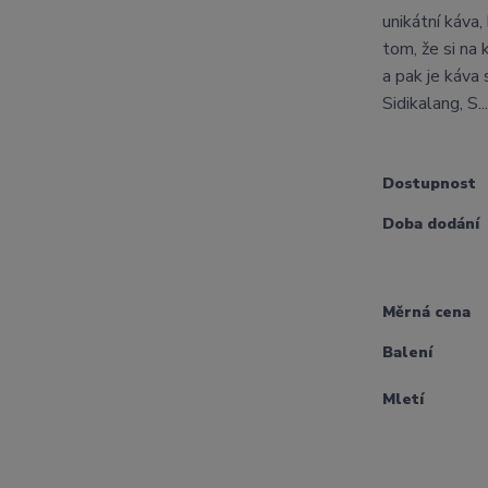
unikátní káva,
tom, že si na
a pak je káva 
Sidikalang, S..
Dostupnost
Doba dodání
Měrná cena
Balení
Mletí