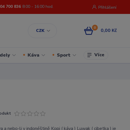
04 700 836
8:00 - 16:00 hod.
Přihlášení
0
0,00 Kč
CZK
Více
dely
Káva
Sport
odukt
 a nebo-li v indonéštině Kopi ( káva ) Luwak ( cibetka ) je