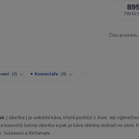
89
799 Kč
Číslo produktu:
cení
0
Komentáře
0
ak
( cibetka ) je unikátní káva, která pochází z Asie. Její výjimečn
a kunovitá šelma cibetka a pak je káva sbírána sběrači na zemi. K
, Sulawesi a Kintamani.