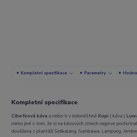
Kompletní specifikace
Parametry
Hodno
Kompletní specifikace
Cibetková káva
a nebo-li v indonéštině
Kopi
( káva )
Luw
mimo jiné v tom, že si na kávových zrnech nejprve pochutnal
dovážena z plantáží Sidikalang, Sumbawa, Lampung, Jember