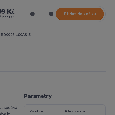
99 Kč
Přidat do košíku
č
bez DPH
RD0027-100AS-5
Parametry
ost spočívá
Výrobce
Aficco s.r.o
áva je