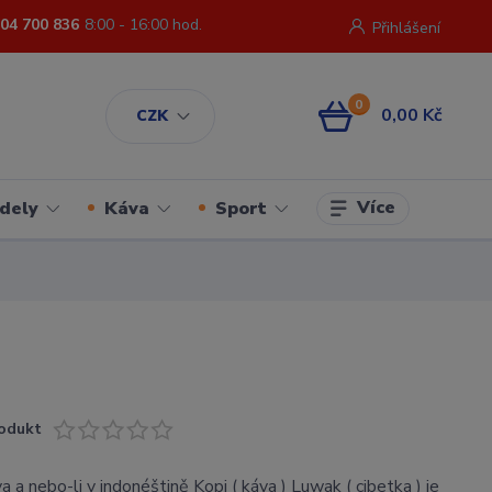
04 700 836
8:00 - 16:00 hod.
Přihlášení
0
0,00 Kč
CZK
Více
dely
Káva
Sport
odukt
 a nebo-li v indonéštině Kopi ( káva ) Luwak ( cibetka ) je