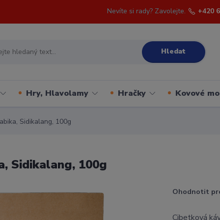
Nevíte si rady? Zavolejte.
+420 6
Hledat
Hry, Hlavolamy
Hračky
Kovové mo
bika, Sidikalang, 100g
, Sidikalang, 100g
Ohodnotit pr
Cibetková káva