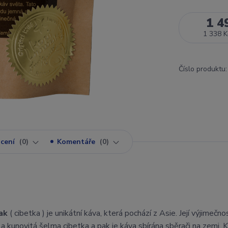
1 4
1 338 K
Číslo produktu:
cení
0
Komentáře
0
ak
( cibetka ) je unikátní káva, která pochází z Asie. Její výjimečn
a kunovitá šelma cibetka a pak je káva sbírána sběrači na zemi. K