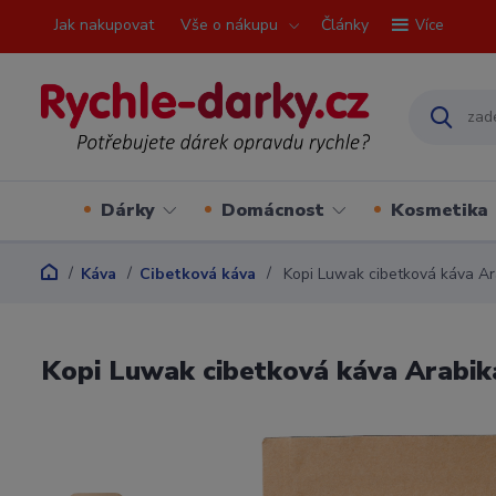
Jak nakupovat
Vše o nákupu
Články
Více
Dárky
Domácnost
Kosmetika
Káva
Cibetková káva
Kopi Luwak cibetková káva Ara
Kopi Luwak cibetková káva Arabika