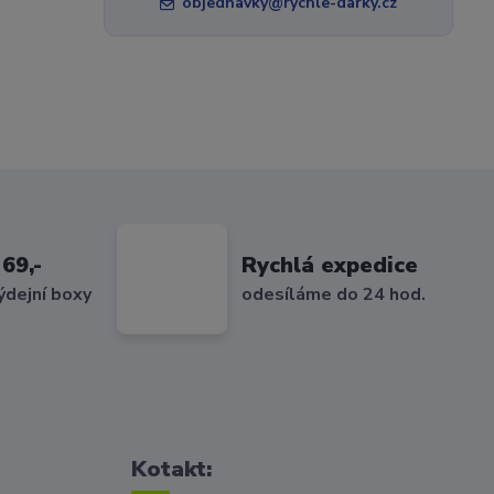
objednavky@rychle-darky.cz
69,-
Rychlá expedice
ýdejní boxy
odesíláme do 24 hod.
Kotakt: