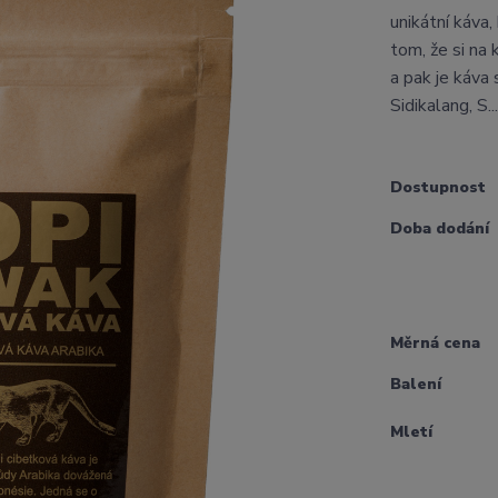
unikátní káva,
tom, že si na
a pak je káva 
Sidikalang, S..
Dostupnost
Doba dodání
Měrná cena
Balení
Mletí