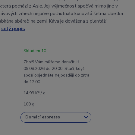
 která pochází z Asie. Její výjimečnost spočívá mimo jiné v
 kávových zrnech nejprve pochutnala kunovitá šelma cibetka
sbírána sběrači na zemi. Káva je dovážena z plantáží
.
celý popis
Skladem 10
Zboží Vám můžeme doručit již
09.08.2026 do 20:00. Stačí, když
zboží objednáte nejpozději do zítra
do 12:00
14,99 Kč / g
100 g