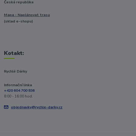
Česká republika
Mapa - Naplánovat trasu
(sklad e-shopu)
Kotakt:
Rychlé Dárky
Informační linka
+420 604 700 836
8:00 - 16:00 hod.
objednavky@rychle-darky.cz