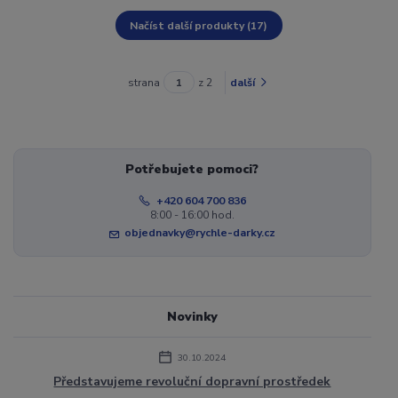
Načíst další produkty (17)
strana
z 2
další
Potřebujete pomoci?
+420 604 700 836
8:00 - 16:00 hod.
objednavky@rychle-darky.cz
Novinky
30.10.2024
Představujeme revoluční dopravní prostředek