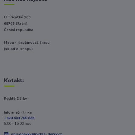
U Třicátků 166,
68765 Strání,
Česká republika
Mapa - Naplánovat trasu
(sklad e-shopu)
Kotakt:
Rychlé Dárky
Informační linka
+420 604 700 836
8:00 - 16:00 hod.
objednavky@rychle-darky.cz