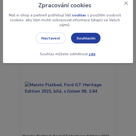
369 Kč
Zpracování cookies
skladem 1
305 Kč
bez DPH
Náš e-shop a partneři potřebují Váš
souhlas
s použitím souborů
cookies, aby Vám mohli zobrazovat informace týkající se Vašich
Přidat do košíku
zájmů.
Souhlasím
Nastavení
Souhlas můžete odmítnout
zde
.