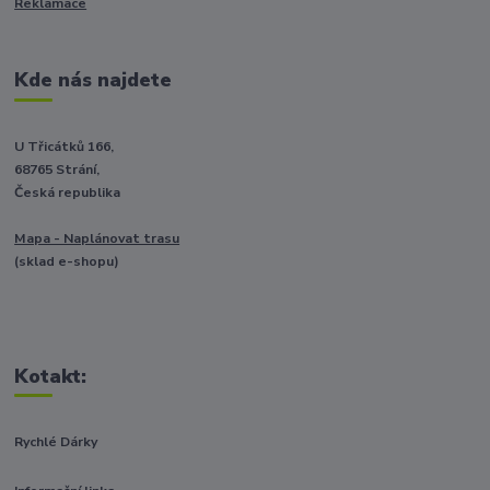
Reklamace
Kde nás najdete
U Třicátků 166,
68765 Strání,
Česká republika
Mapa - Naplánovat trasu
(sklad e-shopu)
Kotakt:
Rychlé Dárky