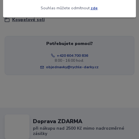
Souhlas můžete odmítnout
zde
.
Kosmetika
Koupelové soli
Potřebujete pomoci?
+420 604 700 836
8:00 - 16:00 hod.
objednavky@rychle-darky.cz
Doprava ZDARMA
při nákupu nad 2500 Kč mimo nadrozměrné
zásilky