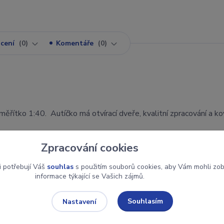
cení
0
Komentáře
0
měřítko 1:40. Autíčko má otvírací dveře, kvalitní zpracování a k
Zpracování cookies
i potřebují Váš
souhlas
s použitím souborů cookies, aby Vám mohli zo
informace týkající se Vašich zájmů.
Souhlasím
Nastavení