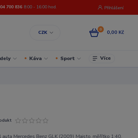
04 700 836
8:00 - 16:00 hod.
Přihlášení
0
0,00 Kč
CZK
Více
dely
Káva
Sport
odukt
 auta Mercedes Benz GLK (2009) Maisto, měřítko 1:40.