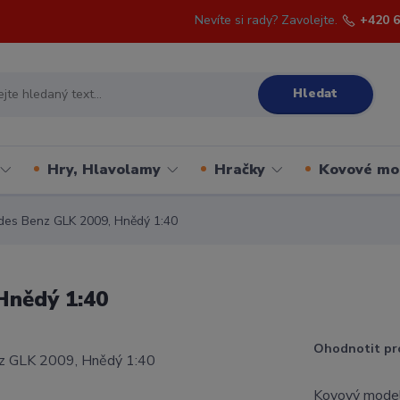
Nevíte si rady? Zavolejte.
+420 6
Hledat
Hry, Hlavolamy
Hračky
Kovové mo
des Benz GLK 2009, Hnědý 1:40
Hnědý 1:40
Ohodnotit pr
Kovový model