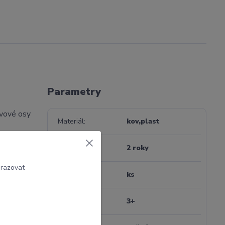
Parametry
ovové osy
Materiál
kov,plast
Záruka
2 roky
brazovat
Jednotka
ks
Věk
3+