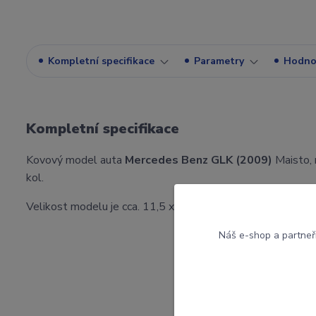
Kompletní specifikace
Parametry
Hodno
Kompletní specifikace
Kovový model auta
Mercedes Benz GLK (2009)
Maisto, 
kol.
Velikost modelu je cca. 11,5 x 4,5 cm.
Náš e-shop a partneř