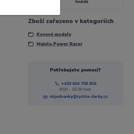
Bar
hnědá
Zboží zařazeno v kategoriích
Kovové modely
Maisto Power Racer
Potřebujete pomoci?
+420 604 700 836
8:00 - 16:00 hod.
objednavky@rychle-darky.cz