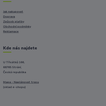
Jak nakupovat
Doprava
Způsob platby
Obchodní podmínky
Reklamace
Kde nás najdete
U Třicátků 166,
68765 Strání,
Česká republika
Mapa - Naplánovat trasu
(sklad e-shopu)