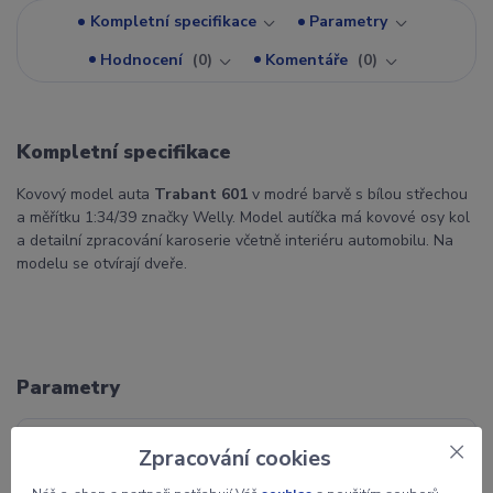
Kompletní specifikace
Parametry
Hodnocení
0
Komentáře
0
Kompletní specifikace
Kovový model auta
Trabant 601
v modré barvě s bílou střechou
a měřítku 1:34/39 značky Welly. Model autíčka má kovové osy kol
a detailní zpracování karoserie včetně interiéru automobilu. Na
modelu se otvírají dveře.
Parametry
Materiál
kov,plast
Zpracování cookies