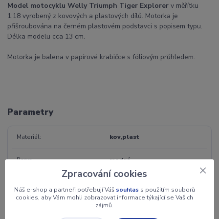
Model motocyklu Welly Triumph Tiger Explorer
v měřítku
1:18 vyrobený z kovových a plastových dílů. Motorka je
přišroubována na černém plastovém podstavci s popisem typu.
Délka modelu cca 13 cm.
Motorka je balena v papírové krabičce s fóliovým průhledem.
Parametry
Materiál
kov,plast
Barva
modrá
Zpracování cookies
Záruka
2 roky
Náš e-shop a partneři potřebují Váš
souhlas
s použitím souborů
cookies, aby Vám mohli zobrazovat informace týkající se Vašich
Jednotka
ks
zájmů.