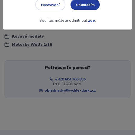
Souhlasím
Nastavení
Věk
3+
Souhlas můžete odmítnout
zde
.
Zboží zařazeno v kategoriích
Kovové modely
Motorky Welly 1:18
Potřebujete pomoci?
+420 604 700 836
8:00 - 16:00 hod.
objednavky@rychle-darky.cz