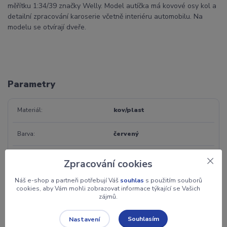
měřítku 1:34/39 značky Welly. Model autíčka má kovové osy kol a
detailní zpracování karoserie včetně interiéru automobilu. Na
modelu se otvírají dveře.
Parametry
Materiál
kov/plast
Barva
červený
Záruka
2 roky
Zpracování cookies
Jednotka
ks
Náš e-shop a partneři potřebují Váš
souhlas
s použitím souborů
cookies, aby Vám mohli zobrazovat informace týkající se Vašich
zájmů.
Věk
3+
Souhlasím
Nastavení