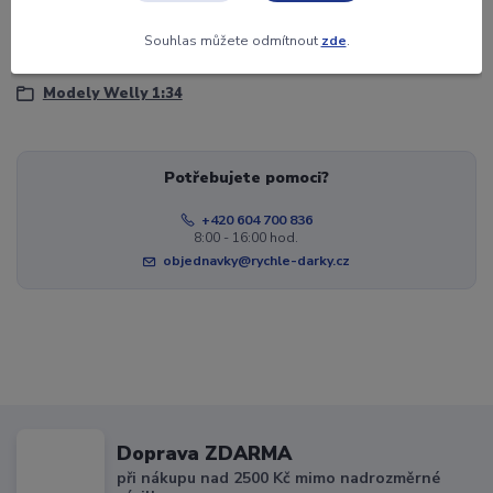
Zboží zařazeno v kategoriích
Souhlas můžete odmítnout
zde
.
Kovové modely
Modely Welly 1:34
Potřebujete pomoci?
+420 604 700 836
8:00 - 16:00 hod.
objednavky@rychle-darky.cz
Doprava ZDARMA
při nákupu nad 2500 Kč mimo nadrozměrné