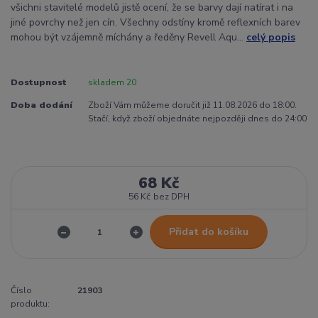
všichni stavitelé modelů jistě ocení, že se barvy dají natírat i na
jiné povrchy než jen cín. Všechny odstíny kromě reflexních barev
mohou být vzájemně míchány a ředěny Revell Aqu...
celý popis
Dostupnost
skladem 20
Doba dodání
Zboží Vám můžeme doručit již 11.08.2026 do 18:00.
Stačí, když zboží objednáte nejpozději dnes do 24:00
68 Kč
56 Kč
bez DPH
Přidat do košíku
Číslo
21903
produktu: