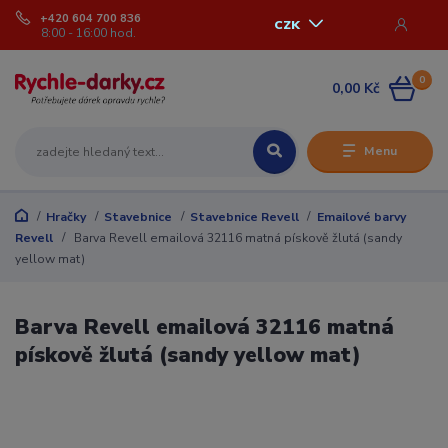
+420 604 700 836
CZK
8:00 - 16:00 hod.
0
0,00 Kč
Menu
Hračky
Stavebnice
Stavebnice Revell
Emailové barvy
Revell
Barva Revell emailová 32116 matná pískově žlutá (sandy
yellow mat)
Barva Revell emailová 32116 matná
pískově žlutá (sandy yellow mat)