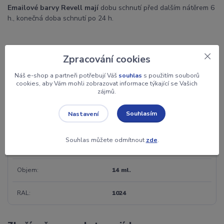
Emailové barvy Revell mají
d
obu schnutí před dalším nátěrem 6
h., konečná doba schnutí po 24 h.
Zpracování cookies
Parametry
Náš e-shop a partneři potřebují Váš
souhlas
s použitím souborů
cookies, aby Vám mohli zobrazovat informace týkající se Vašich
zájmů.
Barva
emailová
Souhlasím
Nastavení
Záruka
2 roky
Souhlas můžete odmítnout
zde
.
Jednotka
ks
Objem
14 ml.
RAL
1024