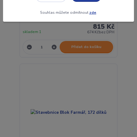
Souhlas můžete odmítnout
zde
.
Stavebnice Blok Ski, 116 dílků
815 Kč
skladem 1
674 Kč
bez DPH
Přidat do košíku