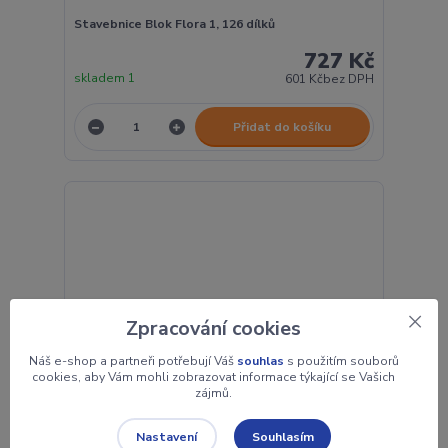
Stavebnice Blok Flora 1, 126 dílků
727 Kč
skladem 1
601 Kč
bez DPH
Přidat do košíku
Zpracování cookies
Náš e-shop a partneři potřebují Váš
souhlas
s použitím souborů
cookies, aby Vám mohli zobrazovat informace týkající se Vašich
zájmů.
Souhlasím
Nastavení