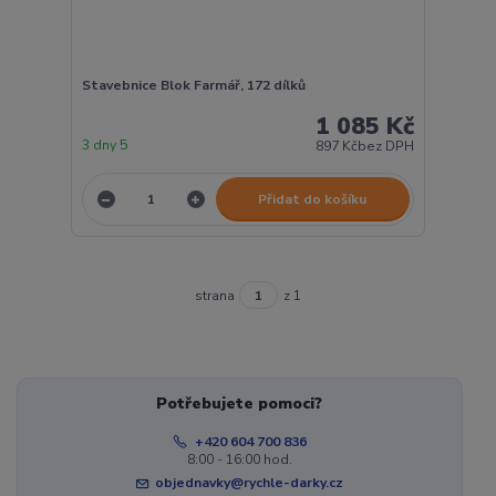
Stavebnice Blok Farmář, 172 dílků
1 085 Kč
3 dny 5
897 Kč
bez DPH
Přidat do košíku
strana
z 1
Potřebujete pomoci?
+420 604 700 836
8:00 - 16:00 hod.
objednavky@rychle-darky.cz