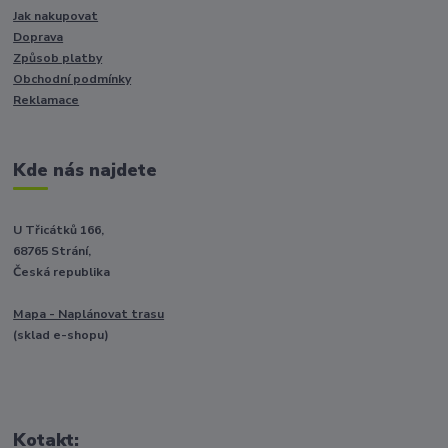
Jak nakupovat
Doprava
Způsob platby
Obchodní podmínky
Reklamace
Kde nás najdete
U Třicátků 166,
68765 Strání,
Česká republika
Mapa - Naplánovat trasu
(sklad e-shopu)
Kotakt: