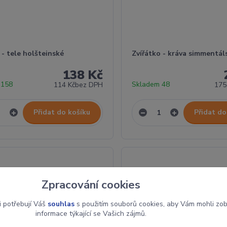
 - tele holšteinské
Zvířátko - kráva simmentál
138 Kč
 158
Skladem 48
114 Kč
bez DPH
175
Přidat do košíku
Přidat do
Zpracování cookies
i potřebují Váš
souhlas
s použitím souborů cookies, aby Vám mohli zo
informace týkající se Vašich zájmů.