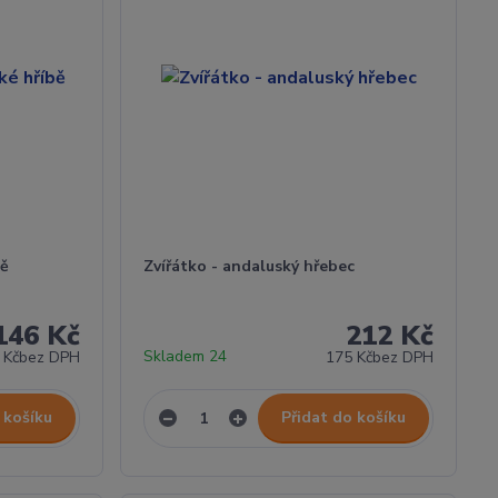
bě
Zvířátko - andaluský hřebec
146 Kč
212 Kč
Skladem 24
 Kč
bez DPH
175 Kč
bez DPH
 košíku
Přidat do košíku