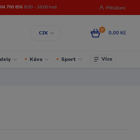
04 700 836
8:00 - 16:00 hod.
Přihlášení
0
0,00 Kč
CZK
Více
dely
Káva
Sport