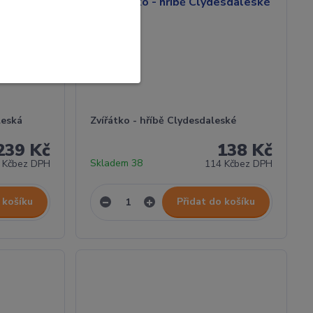
leská
Zvířátko - hříbě Clydesdaleské
239 Kč
138 Kč
Skladem 38
 Kč
bez DPH
114 Kč
bez DPH
 košíku
Přidat do košíku