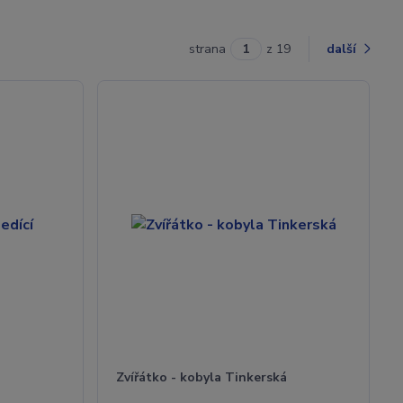
strana
z 19
další
Zvířátko - kobyla Tinkerská