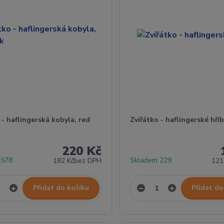
 - haflingerská kobyla, red
Zvířátko - haflingerské hří
220 Kč
 578
Skladem 229
182 Kč
bez DPH
121
Přidat do košíku
Přidat do