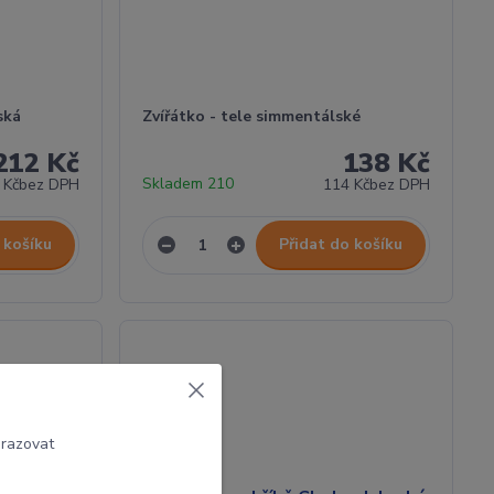
ská
Zvířátko - tele simmentálské
212 Kč
138 Kč
Skladem 210
 Kč
bez DPH
114 Kč
bez DPH
 košíku
Přidat do košíku
brazovat