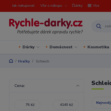
Jak nakupovat
Vše o nákupu
Články
Více
Dárky
Domácnost
Kosmetika
Hračky
Schleich
Schlei
Cena:
Nejnověj
Kč
Kč