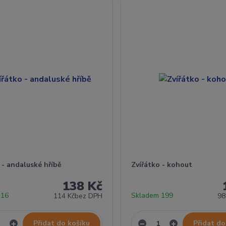
 - andaluské hříbě
Zvířátko - kohout
138 Kč
 16
Skladem 199
114 Kč
bez DPH
98
Přidat do košíku
Přidat do