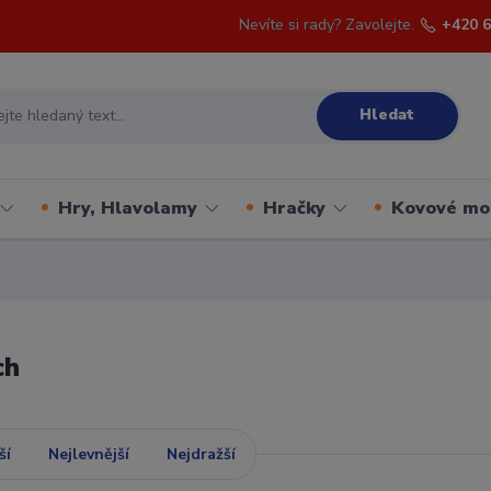
Nevíte si rady? Zavolejte.
+420 6
Hledat
Hry, Hlavolamy
Hračky
Kovové mo
ch
ší
Nejlevnější
Nejdražší