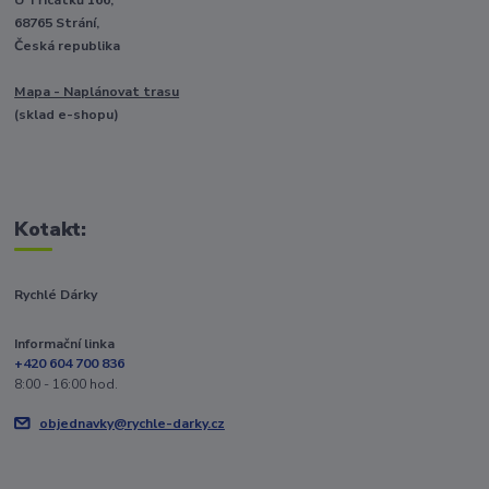
68765 Strání,
Česká republika
Mapa - Naplánovat trasu
(sklad e-shopu)
Kotakt:
Rychlé Dárky
Informační linka
+420 604 700 836
8:00 - 16:00 hod.
objednavky@rychle-darky.cz