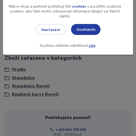
Náš e-shop a partneři potřebují Váš
souhlas
s použitím souborů
Záruka
2 roky
cookies, aby Vám mohli zobrazovat informace týkající se Vašich
zájmů.
Jednotka
ks
Souhlasím
Nastavení
Objem
14 ml.
Souhlas můžete odmítnout
zde
.
Zboží zařazeno v kategoriích
Hračky
Stavebnice
Stavebnice Revell
Emailové barvy Revell
Potřebujete pomoci?
+420 604 700 836
8:00 - 16:00 hod.