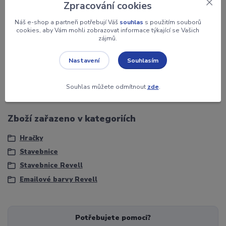
Zpracování cookies
Záruka
2 roky
Náš e-shop a partneři potřebují Váš
souhlas
s použitím souborů
cookies, aby Vám mohli zobrazovat informace týkající se Vašich
zájmů.
Jednotka
ks
Souhlasím
Nastavení
Objem
14 ml.
RAL
8023
Souhlas můžete odmítnout
zde
.
Zboží zařazeno v kategoriích
Hračky
Stavebnice
Stavebnice Revell
Emailové barvy Revell
Potřebujete pomoci?