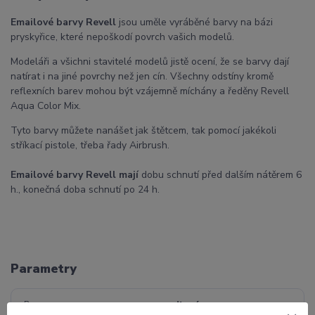
Emailové barvy Revell
jsou uměle vyráběné barvy na bázi
pryskyřice, které nepoškodí povrch vašich modelů.
Modeláři a všichni stavitelé modelů jistě ocení, že se barvy dají
natírat i na jiné povrchy než jen cín. Všechny odstíny kromě
reflexních barev mohou být vzájemně míchány a ředěny Revell
Aqua Color Mix.
Tyto barvy můžete nanášet jak štětcem, tak pomocí jakékoli
stříkací pistole, třeba řady Airbrush.
Emailové barvy Revell mají
d
obu schnutí před dalším nátěrem 6
h., konečná doba schnutí po 24 h.
Parametry
Barva
emailová