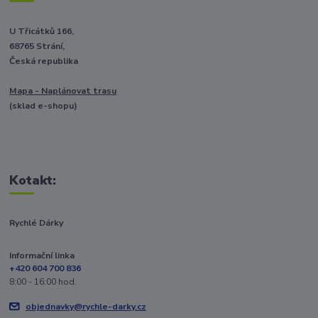
U Třicátků 166,
68765 Strání,
Česká republika
Mapa - Naplánovat trasu
(sklad e-shopu)
Kotakt:
Rychlé Dárky
Informační linka
+420 604 700 836
8:00 - 16:00 hod.
objednavky@rychle-darky.cz