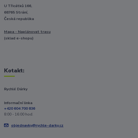
U Třicátků 166,
68765 Strání,
Česká republika
Mapa - Naplánovat trasu
(sklad e-shopu)
Kotakt:
Rychlé Dárky
Informační linka
+420 604 700 836
8:00 - 16:00 hod.
objednavky@rychle-darky.cz