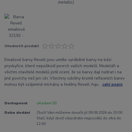
Ohodnotit produkt
Emailové barvy Revell jsou uměle vyráběné barvy na bázi
pryskyřice, které nepoškodí povrch vašich modelů. Modeláři a
všichni stavitelé modelů jistě ocení, že se barvy dají natírat i na
jiné povrchy než jen cín. Všechny odstíny kromě reflexních barev
mohou být vzájemně míchány a ředěny Revell Aqu...
celý popis
Dostupnost
skladem 50
Doba dodání
Zboží Vám můžeme doručit již 09.08.2026 do 20:00.
Stačí, když zboží objednáte nejpozději do zítra do
12:00