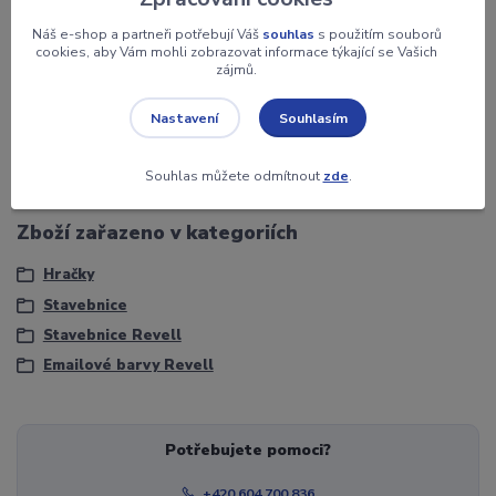
Barva
emailová
Náš e-shop a partneři potřebují Váš
souhlas
s použitím souborů
cookies, aby Vám mohli zobrazovat informace týkající se Vašich
Záruka
2 roky
zájmů.
Jednotka
ks
Souhlasím
Nastavení
Objem
14 ml.
Souhlas můžete odmítnout
zde
.
Zboží zařazeno v kategoriích
Hračky
Stavebnice
Stavebnice Revell
Emailové barvy Revell
Potřebujete pomoci?
+420 604 700 836