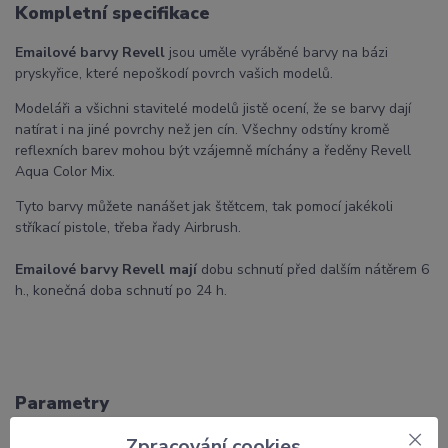
Kompletní specifikace
Emailové barvy Revell
jsou uměle vyráběné barvy na bázi
pryskyřice, které nepoškodí povrch vašich modelů.
Modeláři a všichni stavitelé modelů jistě ocení, že se barvy dají
natírat i na jiné povrchy než jen cín. Všechny odstíny kromě
reflexních barev mohou být vzájemně míchány a ředěny Revell
Aqua Color Mix.
Tyto barvy můžete nanášet jak štětcem, tak pomocí jakékoli
stříkací pistole, třeba řady Airbrush.
Emailové barvy Revell mají
d
obu schnutí před dalším nátěrem 6
h., konečná doba schnutí po 24 h.
Parametry
Zpracování cookies