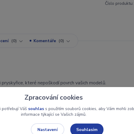
Číslo produktu:
cení
0
Komentáře
0
 pryskyřice, které nepoškodí povrch vašich modelů.
dají natírat i na jiné povrchy než jen cín. Všechny odstíny kromě r
Zpracování cookies
olor Mix.
i potřebují Váš
souhlas
s použitím souborů cookies, aby Vám mohli zo
 stříkací pistole, třeba řady Airbrush.
informace týkající se Vašich zájmů.
ěrem 6 h., konečná doba schnutí po 24 h.
Souhlasím
Nastavení