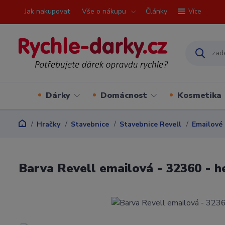
Jak nakupovat
Vše o nákupu
Články
Více
Dárky
Domácnost
Kosmetika
Hračky
Stavebnice
Stavebnice Revell
Emailové 
Barva Revell emailová - 32360 - h