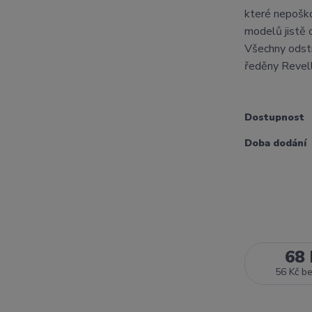
které nepoško
modelů jistě oc
Všechny odstí
ředěny Revell
Dostupnost
Doba dodání
68 
56 Kč
b