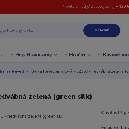
Nevíte si rady? Zavolejte.
+420 6
Hledat
Hry, Hlavolamy
Hračky
Kovové mo
barvy Revell
Barva Revell emailová - 32360 - hedvábná zelená (gr
edvábná zelená (green silk)
Ohodnotit pr
Emailové barv