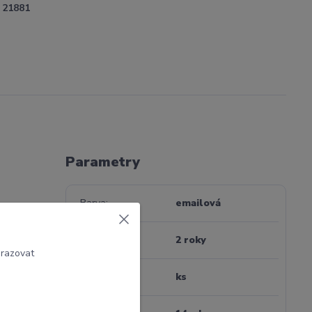
21881
Parametry
Barva
emailová
eflexních
Záruka
2 roky
brazovat
Jednotka
ks