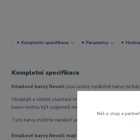
Kompletní specifikace
Parametry
Hodno
Kompletní specifikace
Emailové barvy Revell
jsou uměle vyráběné barvy na bázi
Modeláři a všichni stavitelé modelů jistě ocení, že se barvy 
barev mohou být vzájemně míchány a ředěny Revell Aqua C
Náš e-shop a partneř
Tyto barvy můžete nanášet jak štětcem, tak pomocí jakékoli
Emailové barvy Revell mají
d
obu schnutí před dalším nát