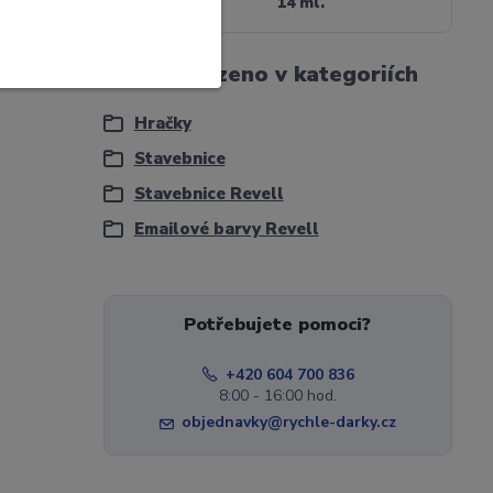
Objem
14 ml.
Zboží zařazeno v kategoriích
Hračky
Stavebnice
Stavebnice Revell
Emailové barvy Revell
Potřebujete pomoci?
+420 604 700 836
8:00 - 16:00 hod.
objednavky@rychle-darky.cz