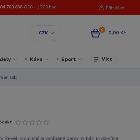
04 700 836
8:00 - 16:00 hod.
Přihlášení
0
0,00 Kč
CZK
Více
dely
Káva
Sport
een silk)
odukt
y Revell jsou uměle vyráběné barvy na bázi pryskyřice,