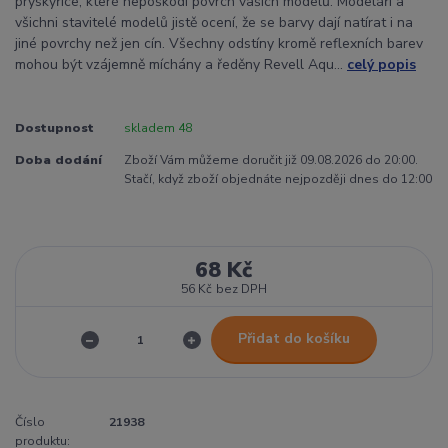
pryskyřice, které nepoškodí povrch vašich modelů. Modeláři a
všichni stavitelé modelů jistě ocení, že se barvy dají natírat i na
jiné povrchy než jen cín. Všechny odstíny kromě reflexních barev
mohou být vzájemně míchány a ředěny Revell Aqu...
celý popis
Dostupnost
skladem 48
Doba dodání
Zboží Vám můžeme doručit již 09.08.2026 do 20:00.
Stačí, když zboží objednáte nejpozději dnes do 12:00
68 Kč
56 Kč
bez DPH
Přidat do košíku
Číslo
21938
produktu: