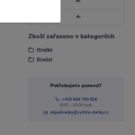
Jednotka
ks
Věk
4+
Zboží zařazeno v kategoriích
Hračky
Bruder
Potřebujete pomoci?
+420 604 700 836
8:00 - 16:00 hod.
objednavky@rychle-darky.cz