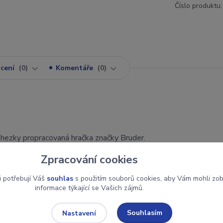
Číslo produktu:
cení
0
Komentáře
0
 hezky propracovaná hračka značky Bruder.
Zpracování cookies
 1:16 vyrobené z kvalitních houževnatých plastů.
rou lze nahradit příslušenstvím Bruder 2318, jako jsou vidle a př
i potřebují Váš
souhlas
s použitím souborů cookies, aby Vám mohli zo
informace týkající se Vašich zájmů.
Souhlasím
Nastavení