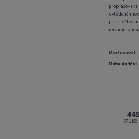
propracovaná 
ovládané mode
plastů.Naklad
nahradit přísl
Dostupnost
Doba dodání
44
371 Kč