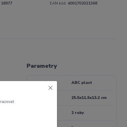
18977
EAN kód:
4001702021368
Parametry
Materiál
ABC plast
Rozměr
25.5x11.5x13.2 cm
epravní
brazovat
Záruka
2 roky