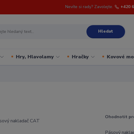
Nevíte si rady? Zavolejte.
+420 6
Hledat
Hry, Hlavolamy
Hračky
Kovové mo
Ohodnotit pr
Pásový naklad