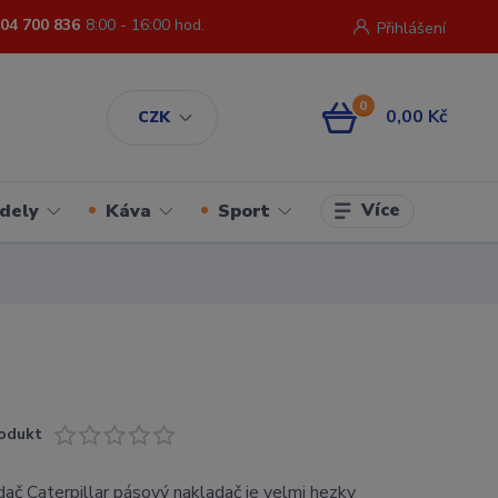
04 700 836
8:00 - 16:00 hod.
Přihlášení
0
0,00 Kč
CZK
Více
dely
Káva
Sport
odukt
ač Caterpillar pásový nakladač je velmi hezky