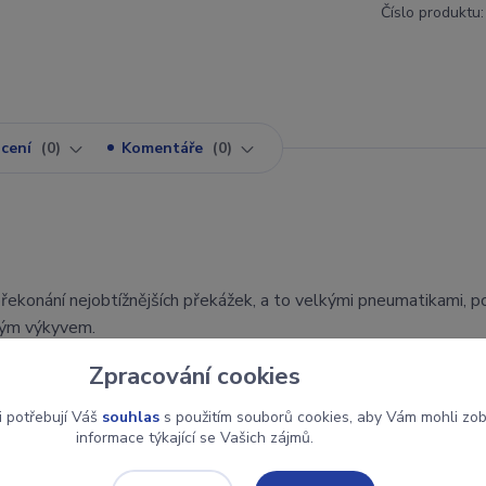
Číslo produktu:
cení
0
Komentáře
0
překonání nejobtížnějších překážek, a to velkými pneumatikami,
kým výkyvem.
Zpracování cookies
dač dokážou Crawler dokonale provést i opravdu velmi drsným te
i potřebují Váš
souhlas
s použitím souborů cookies, aby Vám mohli zo
 mohou přát: atraktivní vzhled, silný motor a jednoduché dvoukan
informace týkající se Vašich zájmů.