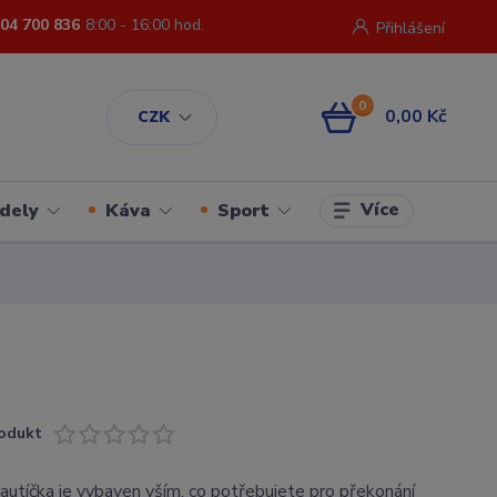
04 700 836
8:00 - 16:00 hod.
Přihlášení
0
0,00 Kč
CZK
Více
dely
Káva
Sport
odukt
utíčka je vybaven vším, co potřebujete pro překonání