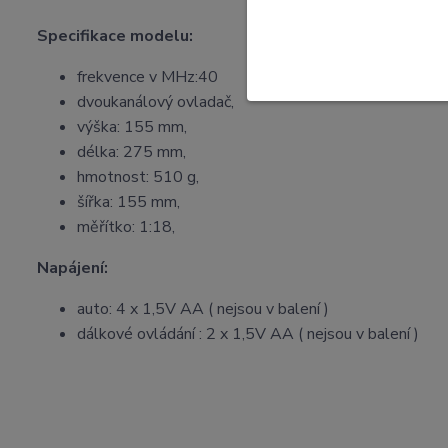
Specifikace modelu:
frekvence v MHz:40
dvoukanálový ovladač,
výška: 155 mm,
délka: 275 mm,
hmotnost: 510 g,
šířka: 155 mm,
měřítko: 1:18,
Napájení:
auto: 4 x 1,5V AA ( nejsou v balení )
dálkové ovládání : 2 x 1,5V AA ( nejsou v balení )