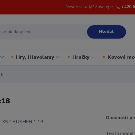
Nevíte si rady? Zavolejte.
+420 6
Hledat
Hry, Hlavolamy
Hračky
Kovové mo
18
:18
Ohodnotit pr
Tento model a