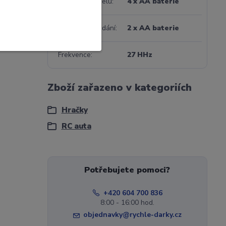
Napájení modelu
4 x AA baterie
Napájení ovládání
2 x AA baterie
Frekvence
27 HHz
Zboží zařazeno v kategoriích
Hračky
RC auta
Potřebujete pomoci?
+420 604 700 836
8:00 - 16:00 hod.
objednavky@rychle-darky.cz