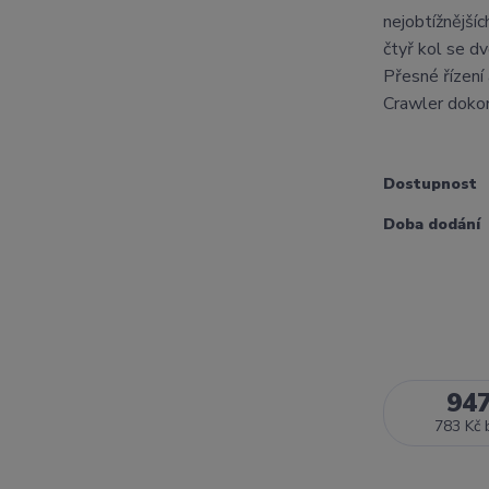
nejobtížnější
čtyř kol se d
Přesné řízení
Crawler dokon
Dostupnost
Doba dodání
94
783 Kč