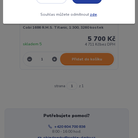
Souhlas můžete odmítnout
zde
.
Cobi 1686 R.M.S. Titanic, 1:300, 3260 kostek
5 700 Kč
skladem 5
4 711 Kč
bez DPH
Přidat do košíku
strana
z 1
Potřebujete pomoci?
+420 604 700 836
8:00 - 16:00 hod.
objednavky@rychle-darky.cz