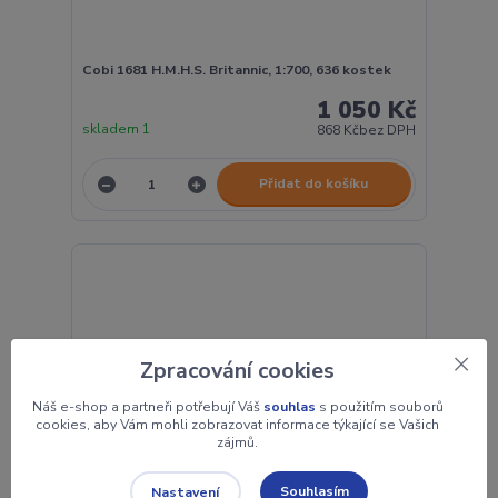
Cobi 1681 H.M.H.S. Britannic, 1:700, 636 kostek
1 050 Kč
skladem 1
868 Kč
bez DPH
Přidat do košíku
Zpracování cookies
Náš e-shop a partneři potřebují Váš
souhlas
s použitím souborů
cookies, aby Vám mohli zobrazovat informace týkající se Vašich
zájmů.
Souhlasím
Nastavení