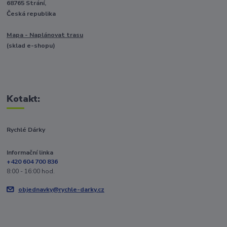
68765 Strání,
Česká republika
Mapa - Naplánovat trasu
(sklad e-shopu)
Kotakt:
Rychlé Dárky
Informační linka
+420 604 700 836
8:00 - 16:00 hod.
objednavky@rychle-darky.cz