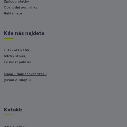
Způsob platby
Obchodní podmínky
Reklamace
Kde nás najdete
U Třicátků 166,
68765 Strání,
Česká republika
Mapa - Naplánovat trasu
(sklad e-shopu)
Kotakt:
Rychlé Dárky