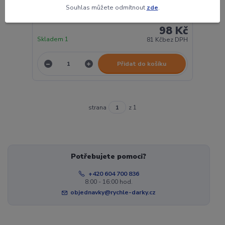
Souhlas můžete odmítnout
zde
.
Aportovač
98 Kč
Skladem 1
81 Kč
bez DPH
Přidat do košíku
strana
z 1
Potřebujete pomoci?
+420 604 700 836
8:00 - 16:00 hod.
objednavky@rychle-darky.cz