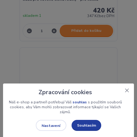
420 Kč
skladem 1
347 Kč
bez DPH
Přidat do košíku
Zpracování cookies
Náš e-shop a partneři potřebují Váš
souhlas
s použitím souborů
cookies, aby Vám mohli zobrazovat informace týkající se Vašich
zájmů.
Souhlasím
Nastavení