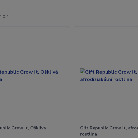
4 z 4
ublic Grow it, Ošklivá
Gift Republic Grow it, afro
a
rostlina