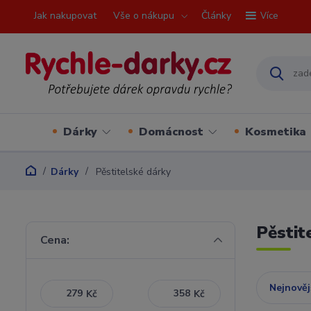
Jak nakupovat
Vše o nákupu
Články
Více
Dárky
Domácnost
Kosmetika
Dárky
Pěstitelské dárky
Pěstit
Cena:
Nejnověj
Kč
Kč