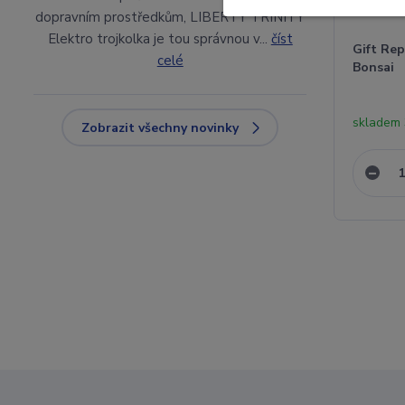
dopravním prostředkům, LIBERTY TRINITY
Elektro trojkolka je tou správnou v...
číst
Gift Rep
celé
Bonsai
skladem
Zobrazit všechny novinky