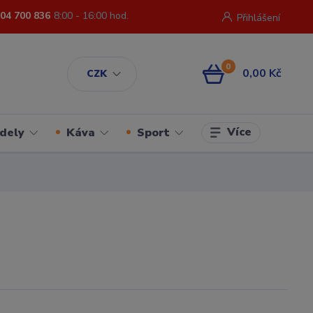
04 700 836
8:00 - 16:00 hod.
Přihlášení
0
0,00 Kč
CZK
Více
dely
Káva
Sport