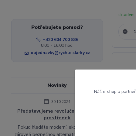
skladem
Potřebujete pomoci?
+420 604 700 836
8:00 - 16:00 hod.
objednavky@rychle-darky.cz
Novinky
Náš e-shop a partneř
30.10.2024
Představujeme revoluční dopravní
prostředek
Pokud hledáte moderní, ekologickou a
zároveň bezpečnou alternativu k běžným