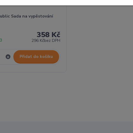
ublic Sada na vypěstování
358 Kč
 3
296 Kč
bez DPH
Přidat do košíku