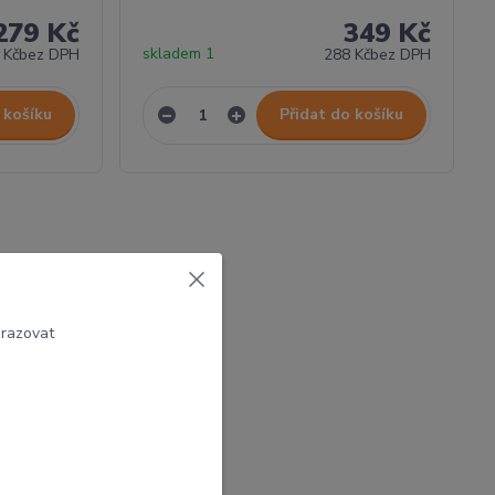
279 Kč
349 Kč
skladem 1
 Kč
bez DPH
288 Kč
bez DPH
 košíku
Přidat do košíku
brazovat