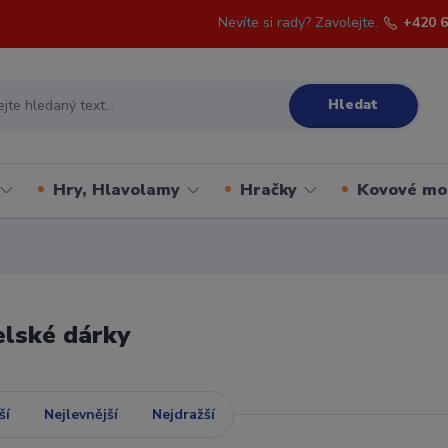
Nevíte si rady? Zavolejte.
+420 6
Hledat
Hry, Hlavolamy
Hračky
Kovové mo
elské dárky
ší
Nejlevnější
Nejdražší