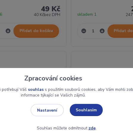
49 Kč
 6
skladem 1
40 Kč
bez DPH
247
Přidat do košíku
Přidat do
Zpracování cookies
i potřebují Váš
souhlas
s použitím souborů cookies, aby Vám mohli zo
informace týkající se Vašich zájmů.
Souhlasím
Nastavení
Souhlas můžete odmítnout
zde
.