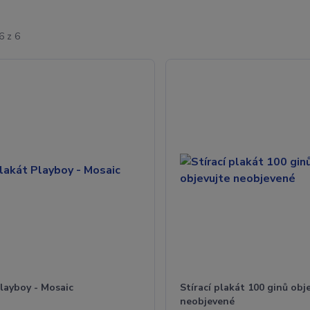
6 z 6
layboy - Mosaic
Stírací plakát 100 ginů obj
neobjevené