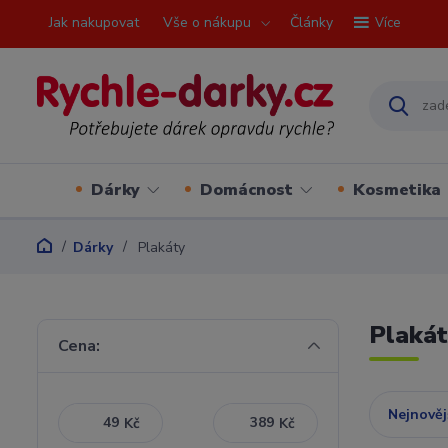
Jak nakupovat
Vše o nákupu
Články
Více
Dárky
Domácnost
Kosmetika
Dárky
Plakáty
Plaká
Cena:
Nejnověj
Kč
Kč