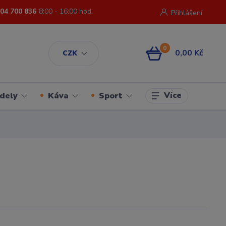
04 700 836
8:00 - 16:00 hod.
Přihlášení
0
0,00 Kč
CZK
Více
dely
Káva
Sport