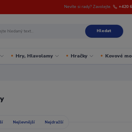
Nevíte si rady? Zavolejte.
+420 6
Hledat
Hry, Hlavolamy
Hračky
Kovové mo
ty
ší
Nejlevnější
Nejdražší