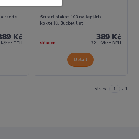
na rande
Stírací plakát 100 nejlepších
koktejlů, Bucket list
389 Kč
389 Kč
skladem
 Kč
bez DPH
321 Kč
bez DPH
Detail
strana
z 1