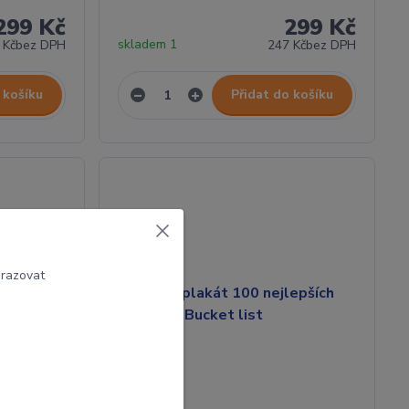
299 Kč
299 Kč
skladem 1
 Kč
bez DPH
247 Kč
bez DPH
 košíku
Přidat do košíku
brazovat