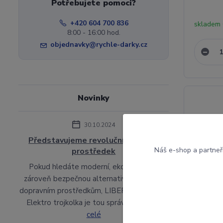
Potřebujete pomoci?
+420 604 700 836
skladem
8:00 - 16:00 hod.
objednavky@rychle-darky.cz
Novinky
30.10.2024
Představujeme revoluční dopravní
Náš e-shop a partneř
prostředek
Pokud hledáte moderní, ekologickou a
zároveň bezpečnou alternativu k běžným
dopravním prostředkům, LIBERTY TRINITY
Elektro trojkolka je tou správnou v...
číst
celé