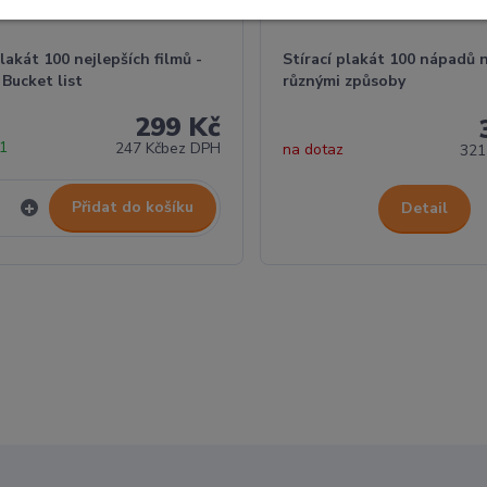
plakát 100 nejlepších filmů -
Stírací plakát 100 nápadů 
 Bucket list
různými způsoby
299 Kč
 1
247 Kč
bez DPH
na dotaz
321
Přidat do košíku
Detail