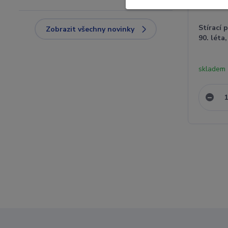
Stírací 
Zobrazit všechny novinky
90. léta,
skladem