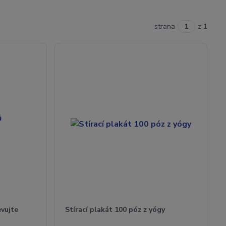
strana
z 1
evujte
Stírací plakát 100 póz z yógy