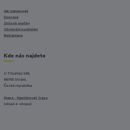
Jak nakupovat
Doprava
Způsob platby
Obchodní podmínky
Reklamace
Kde nás najdete
U Třicátků 166,
68765 Strání,
Česká republika
Mapa - Naplánovat trasu
(sklad e-shopu)