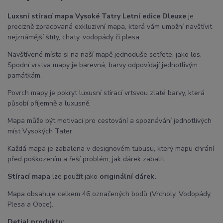
Luxsní stírací mapa Vysoké Tatry Letní edice Dleuxe
je
precizně zpracovaná exkluzivní mapa, která vám umožní navštívit
nejznámější štíty, chaty, vodopády či plesa.
Navštívené místa si na naší mapě jednoduše setřete, jako los.
Spodní vrstva mapy je barevná, barvy odpovídají jednotlivým
památkám.
Povrch mapy je pokryt luxusní stírací vrtsvou zlaté barvy, která
působí příjemně a luxusně.
Mapa může být motivaci pro cestování a spoznávání jednotlivých
míst Vysokých Tater.
Každá mapa je zabalena v designovém tubusu, který mapu chrání
před poškozením a řeší problém, jak dárek zabalit.
Stírací mapa
lze použít jako
originální dárek.
Mapa obsahuje celkem 46 označených bodů (Vrcholy, Vodopády,
Plesa a Obce).
Detial produktu: