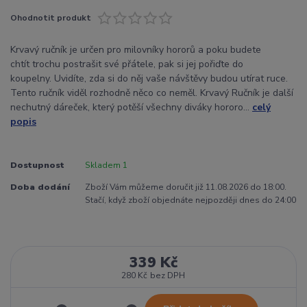
Ohodnotit produkt
Krvavý ručník je určen pro milovníky hororů a poku budete
chtít trochu postrašit své přátele, pak si jej pořiďte do
koupelny. Uvidíte, zda si do něj vaše návštěvy budou utírat ruce.
Tento ručník viděl rozhodně něco co neměl. Krvavý Ručník je další
nechutný dáreček, který potěší všechny diváky hororo...
celý
popis
Dostupnost
Skladem 1
Doba dodání
Zboží Vám můžeme doručit již 11.08.2026 do 18:00.
Stačí, když zboží objednáte nejpozději dnes do 24:00
339 Kč
280 Kč
bez DPH