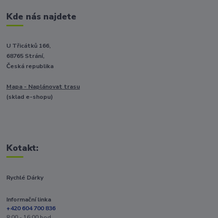
Kde nás najdete
U Třicátků 166,
68765 Strání,
Česká republika
Mapa - Naplánovat trasu
(sklad e-shopu)
Kotakt:
Rychlé Dárky
Informační linka
+420 604 700 836
8:00 - 16:00 hod.