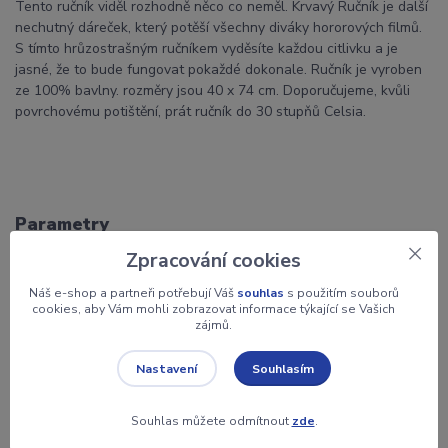
Tento ručník viděl rozhodně něco co neměl. Krvavý Ručník je další
nechutný dáreček, který potěší všechny diváky hororových filmů.
S tímto hrůzostrašným ručníkem vyděsíte každou citlivku a je
jasné, že to bude fungovat pokaždé dokonale. Ručník je vyroben
ze 100% bavlny. rozměry jsou 40 x 74 cm. Doporučujeme, kvůli
povrchovému potištění, prát ručník do 30 stupňů Celsia.
Parametry
Zpracování cookies
Výrobce
GiftRepublic
Náš e-shop a partneři potřebují Váš
souhlas
s použitím souborů
cookies, aby Vám mohli zobrazovat informace týkající se Vašich
zájmů.
Zboží zařazeno v kategoriích
Souhlasím
Nastavení
Dárky
Originální dárky
Souhlas můžete odmítnout
zde
.