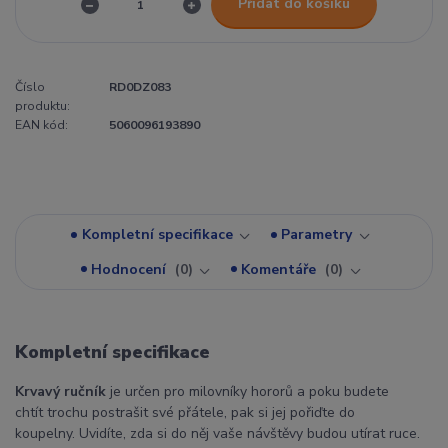
Přidat do košíku
Číslo
RD0DZ083
produktu:
EAN kód:
5060096193890
Kompletní specifikace
Parametry
Hodnocení
0
Komentáře
0
Kompletní specifikace
Krvavý ručník
je určen pro milovníky hororů a poku budete
chtít trochu postrašit své přátele, pak si jej pořiďte do
koupelny. Uvidíte, zda si do něj vaše návštěvy budou utírat ruce.