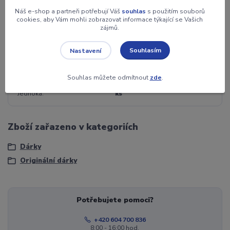
Náš e-shop a partneři potřebují Váš
souhlas
s použitím souborů
cookies, aby Vám mohli zobrazovat informace týkající se Vašich
Materiál
sklo, kov, dřevo
zájmů.
Rozměr
16x8 cm
Souhlasím
Nastavení
Záruka
2 roky
Souhlas můžete odmítnout
zde
.
Jednoka
ks
Zboží zařazeno v kategoriích
Dárky
Originální dárky
Potřebujete pomoci?
+420 604 700 836
8:00 - 16:00 hod.