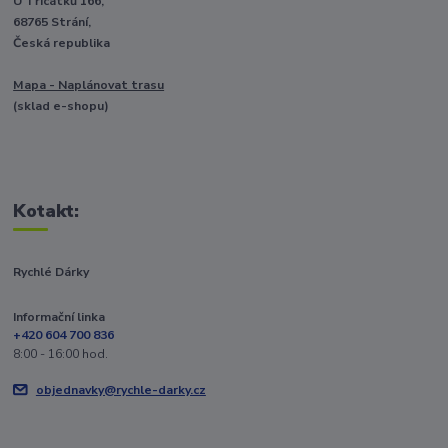
U Třicátků 166,
68765 Strání,
Česká republika
Mapa - Naplánovat trasu
(sklad e-shopu)
Kotakt:
Rychlé Dárky
Informační linka
+420 604 700 836
8:00 - 16:00 hod.
objednavky@rychle-darky.cz