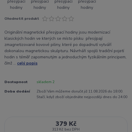
Ohodnotit produkt
Originální magnetické přesýpací hodiny jsou modernizací
klasických hodin ve kterých se místo písku přesýpají
zmagnetizované kovové piliny, které po dopadnutí vytváří
dokonalou magnetickou skulpturu. Návrháři spojili tradiční pojetí
hodin s téměř zapomenutým a jednoduchým fyzikálním principem,
čímž ...
celý popis
Dostupnost
skladem 2
Doba dodání
Zboží Vám můžeme doručit již 11.08.2026 do 18:00.
Stačí, když zboží objednáte nejpozději dnes do 24:00
379 Kč
313 Kč
bez DPH