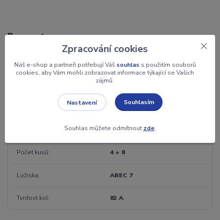
Parametry
Zpracování cookies
Barva
bílá
Náš e-shop a partneři potřebují Váš
souhlas
s použitím souborů
cookies, aby Vám mohli zobrazovat informace týkající se Vašich
zájmů.
Rozměr
70 x 24
Souhlasím
Nastavení
Záruka
2 roky
Souhlas můžete odmítnout
zde
.
Jednotka
sada
Počet kusů
4 + 8
Ložiska
ABEC 7
Tvrdost kol
82 A