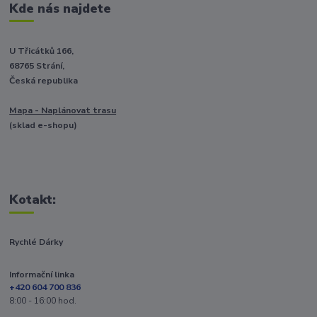
Kde nás najdete
U Třicátků 166,
68765 Strání,
Česká republika
Mapa - Naplánovat trasu
(sklad e-shopu)
Kotakt:
Rychlé Dárky
Informační linka
+420 604 700 836
8:00 - 16:00 hod.