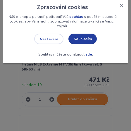
Zpracování cookies
Náš e-shop a partneři potřebují Váš
souhlas
s použitím souborů
cookies, aby Vám mohli zobrazovat informace týkající se Vašich
zájmů.
Souhlasím
Nastavení
Souhlas můžete odmítnout
zde
.
Helma NILS Extreme MTV35J limetková vel. S
(48-53 cm)
471 Kč
skladem 10
389 Kč
bez DPH
Přidat do košíku