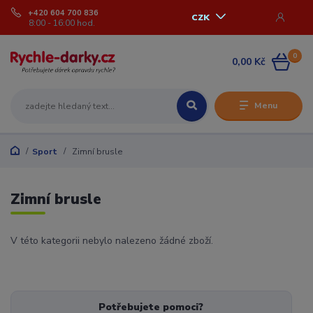
+420 604 700 836
CZK
8:00 - 16:00 hod.
0
0,00 Kč
Menu
Sport
Zimní brusle
Zimní brusle
V této kategorii nebylo nalezeno žádné zboží.
Potřebujete pomoci?