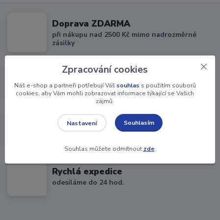
Doprava ZDARMA
při nákupu nad 2500 Kč mimo nadrozměrné
zásilky
Zpracování cookies
Parcelshop 75,-
Náš e-shop a partneři potřebují Váš
souhlas
s použitím souborů
PPL Parcelshop, Parcebox
cookies, aby Vám mohli zobrazovat informace týkající se Vašich
zájmů.
Balíkovna 69,-
Souhlasím
Nastavení
Balíkovny a výdejní boxy
Souhlas můžete odmítnout
zde
.
Rychlá expedice
odesíláme do 24 hod.