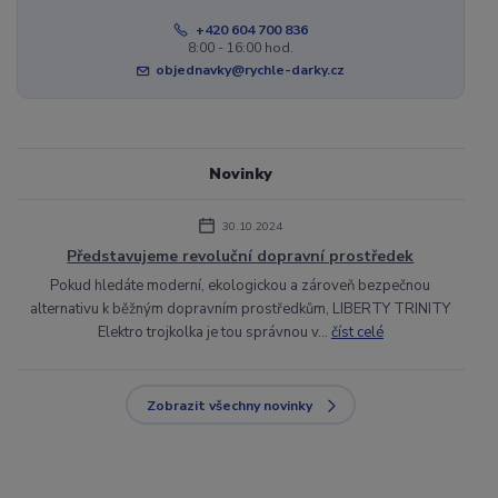
+420 604 700 836
8:00 - 16:00 hod.
objednavky@rychle-darky.cz
Novinky
30.10.2024
Představujeme revoluční dopravní prostředek
Pokud hledáte moderní, ekologickou a zároveň bezpečnou
alternativu k běžným dopravním prostředkům, LIBERTY TRINITY
Elektro trojkolka je tou správnou v...
číst celé
Zobrazit všechny novinky