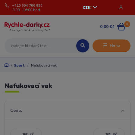
+420 604 700 836
CZK
8:00 - 16:00 hod.
0
0,00 Kč
Menu
Sport
Nafukovací vak
Nafukovací vak
Cena:
Kč
Kč