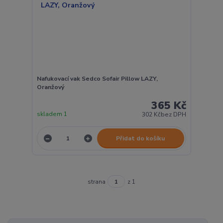
Nafukovací vak Sedco Sofair Pillow LAZY,
Oranžový
365 Kč
skladem 1
302 Kč
bez DPH
Přidat do košíku
strana
z 1