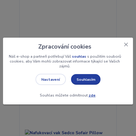
Nafukovací vak Sedco Sofair Pillow LAZY, Růžový
Zpracování cookies
365 Kč
skladem 3
Náš e-shop a partneři potřebují Váš
souhlas
s použitím souborů
302 Kč
bez DPH
cookies, aby Vám mohli zobrazovat informace týkající se Vašich
zájmů.
Přidat do košíku
Souhlasím
Nastavení
Souhlas můžete odmítnout
zde
.