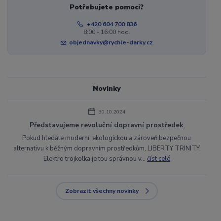
Potřebujete pomoci?
+420 604 700 836
8:00 - 16:00 hod.
objednavky@rychle-darky.cz
Novinky
30.10.2024
Představujeme revoluční dopravní prostředek
Pokud hledáte moderní, ekologickou a zároveň bezpečnou
alternativu k běžným dopravním prostředkům, LIBERTY TRINITY
Elektro trojkolka je tou správnou v...
číst celé
Zobrazit všechny novinky