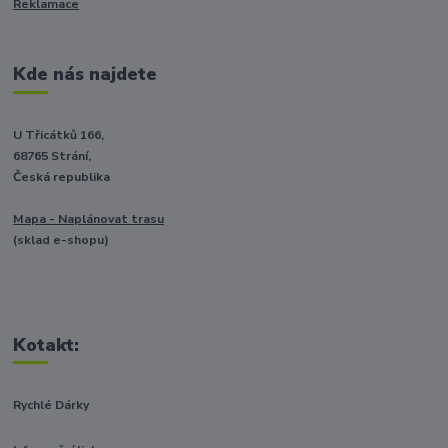
Reklamace
Kde nás najdete
U Třicátků 166,
68765 Strání,
Česká republika
Mapa - Naplánovat trasu
(sklad e-shopu)
Kotakt:
Rychlé Dárky