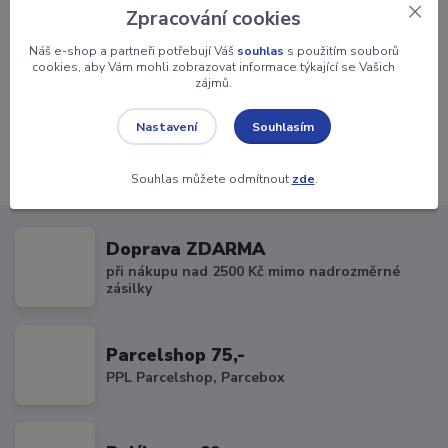
Zpracování cookies
+420 604 700 836
Náš e-shop a partneři potřebují Váš
souhlas
s použitím souborů
8:00 - 16:00 hod.
cookies, aby Vám mohli zobrazovat informace týkající se Vašich
objednavky@rychle-darky.cz
zájmů.
Souhlasím
Nastavení
Souhlas můžete odmítnout
zde
.
Doprava ZDARMA
při nákupu nad 2500 Kč mimo nadrozměrné
zásilky
Parcelshop 75,-
PPL Parcelshop, Parcebox