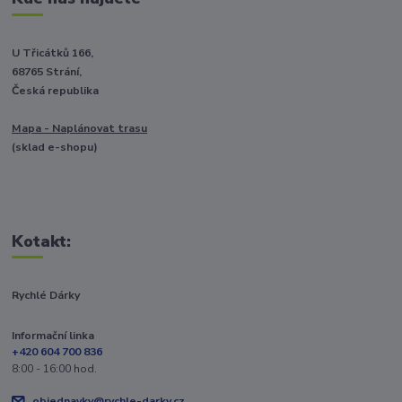
U Třicátků 166,
68765 Strání,
Česká republika
Mapa - Naplánovat trasu
(sklad e-shopu)
Kotakt:
Rychlé Dárky
Informační linka
+420 604 700 836
8:00 - 16:00 hod.
objednavky@rychle-darky.cz