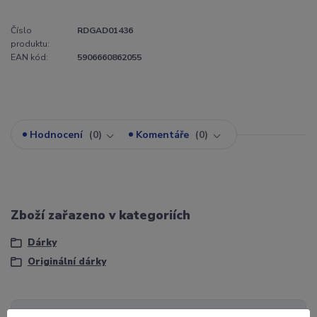
Číslo
RDGAD01436
produktu:
EAN kód:
5906660862055
Hodnocení
0
Komentáře
0
Zboží zařazeno v kategoriích
Dárky
Originální dárky
Potřebujete pomoci?