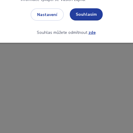
Souhlasím
Nastavení
Souhlas můžete odmítnout
zde
.