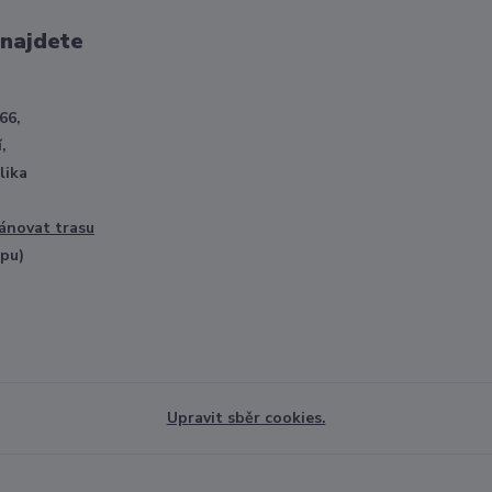
 najdete
66,
,
lika
ánovat trasu
opu)
Upravit sběr cookies.