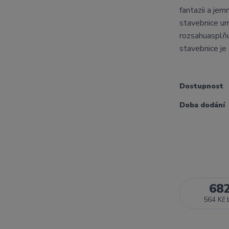
fantazii a je
stavebnice um
rozsahuasplňu
stavebnice je 
Dostupnost
Doba dodání
68
564 Kč