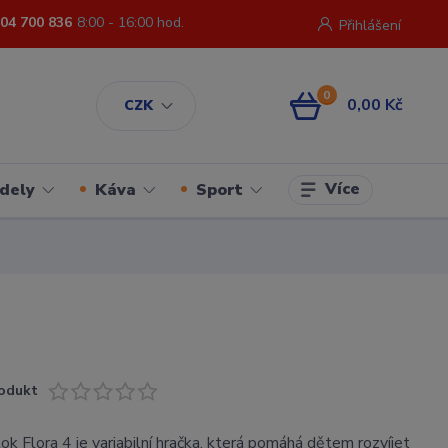
04 700 836
8:00 - 16:00 hod.
Přihlášení
0
0,00 Kč
CZK
Více
dely
Káva
Sport
odukt
ok Flora 4 je variabilní hračka, která pomáhá dětem rozvíjet