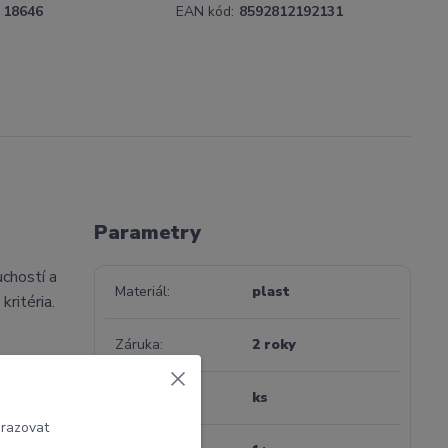
18646
EAN kód:
8592812192131
Parametry
chostí a
Materiál
plast
kritéria.
Záruka
2 roky
Jednotka
ks
brazovat