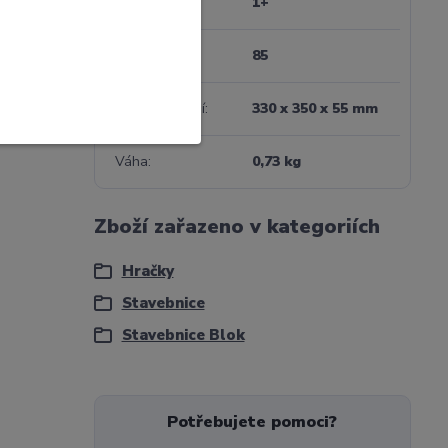
Věk
1+
Počet dílků
85
Rozměr balení
330 x 350 x 55 mm
Váha
0,73 kg
Zboží zařazeno v kategoriích
Hračky
Stavebnice
Stavebnice Blok
Potřebujete pomoci?