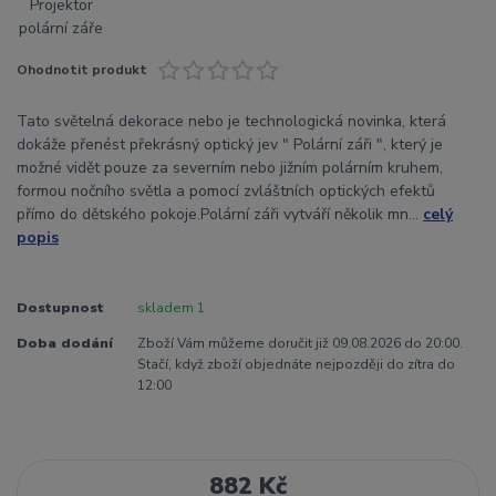
Ohodnotit produkt
Tato světelná dekorace nebo je technologická novinka, která
dokáže přenést překrásný optický jev " Polární záři ", který je
možné vidět pouze za severním nebo jižním polárním kruhem,
formou nočního světla a pomocí zvláštních optických efektů
přímo do dětského pokoje.Polární záři vytváří několik mn...
celý
popis
Dostupnost
skladem 1
Doba dodání
Zboží Vám můžeme doručit již 09.08.2026 do 20:00.
Stačí, když zboží objednáte nejpozději do zítra do
12:00
882 Kč