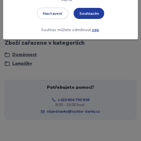
Věk
6+
Souhlasím
Nastavení
Napájení
3 x AAA baterie
Souhlas můžete odmítnout
zde
.
Zboží zařazeno v kategoriích
Domácnost
Lampičky
Potřebujete pomoci?
+420 604 700 836
8:00 - 16:00 hod.
objednavky@rychle-darky.cz