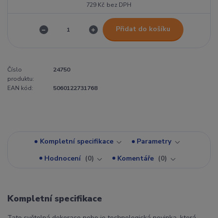
729 Kč
bez DPH
Přidat do košíku
Číslo
24750
produktu:
EAN kód:
5060122731768
Kompletní specifikace
Parametry
Hodnocení
0
Komentáře
0
Kompletní specifikace
Tato světelná dekorace nebo je technologická novinka, která