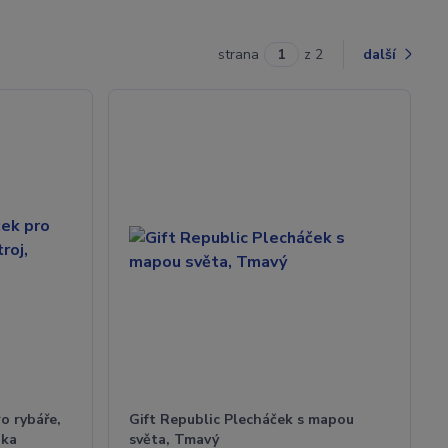
strana
z 2
další
o rybáře,
Gift Republic Plecháček s mapou
nka
světa, Tmavý