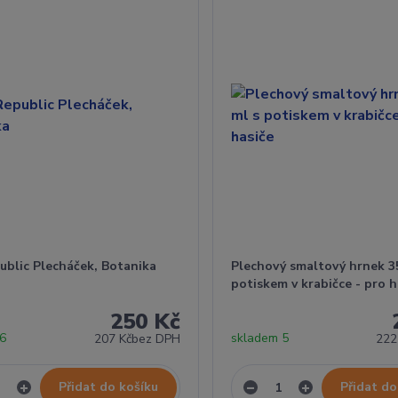
ublic Plecháček, Botanika
Plechový smaltový hrnek 3
potiskem v krabičce - pro h
250 Kč
 6
skladem 5
207 Kč
bez DPH
222
Přidat do košíku
Přidat do