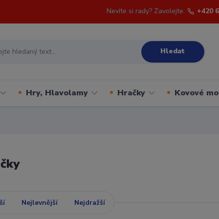
Nevíte si rady? Zavolejte.
+420 6
Hledat
Hry, Hlavolamy
Hračky
Kovové mo
áčky
ší
Nejlevnější
Nejdražší