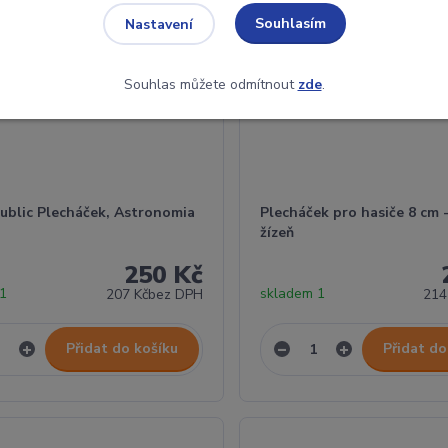
Souhlasím
Nastavení
Souhlas můžete odmítnout
zde
.
public Plecháček, Astronomia
Plecháček pro hasiče 8 cm 
žízeň
250 Kč
 1
skladem 1
207 Kč
bez DPH
214
Přidat do košíku
Přidat do