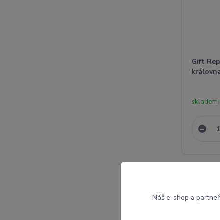
Gift Rep
královn
skladem
Náš e-shop a partneř