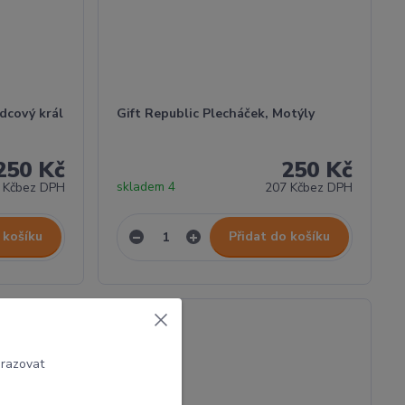
rdcový král
Gift Republic Plecháček, Motýly
250 Kč
250 Kč
skladem 4
 Kč
bez DPH
207 Kč
bez DPH
 košíku
Přidat do košíku
brazovat