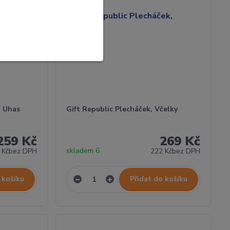
- Uhas
Gift Republic Plecháček, Včelky
259 Kč
269 Kč
skladem 6
 Kč
bez DPH
222 Kč
bez DPH
 košíku
Přidat do košíku