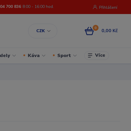
04 700 836
8:00 - 16:00 hod.
Přihlášení
0
0,00 Kč
CZK
Více
dely
Káva
Sport