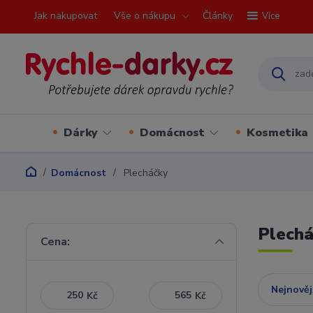
Jak nakupovat
Vše o nákupu
Články
Více
Dárky
Domácnost
Kosmetika
Domácnost
Plecháčky
Plech
Cena:
Nejnověj
Kč
Kč