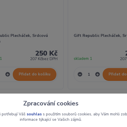
ublic Plecháček, Srdcová
Gift Republic Plecháček, S
a
250 Kč
 1
skladem 1
207 Kč
bez DPH
207
Přidat do košíku
Přidat do
Zpracování cookies
i potřebují Váš
souhlas
s použitím souborů cookies, aby Vám mohli zo
informace týkající se Vašich zájmů.