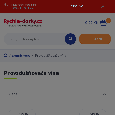
+420 604 700 836
CZK
8:00 - 16:00 hod.
0
0,00 Kč
Menu
Domácnost
Provzdušňovače vína
Provzdušňovače vína
Cena:
Kč
Kč