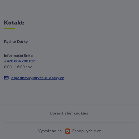
Kotakt:
Rychlé Dárky
Informační linka
+420 604 700 836
8:00 - 16:00 hod.
objednavky@rychle-darky.cz
Upravit sběr cookies.
Vytvořeno na
Eshop-rychle.cz