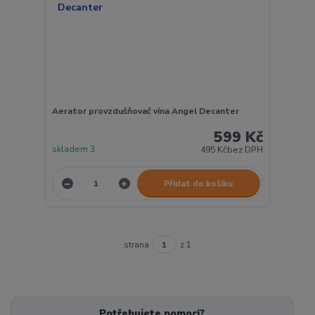
Aerator provzdušňovač vína Angel Decanter
599 Kč
skladem 3
495 Kč
bez DPH
Přidat do košíku
strana
z 1
Potřebujete pomoci?