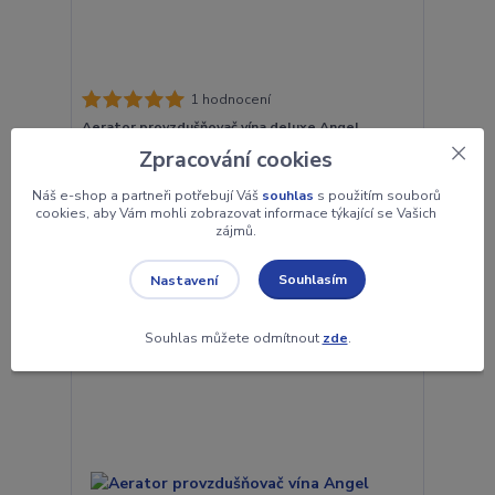
1 hodnocení
Aerator provzdušňovač vína deluxe Angel
Decanter
Zpracování cookies
949 Kč
Náš e-shop a partneři potřebují Váš
souhlas
s použitím souborů
skladem 1
784 Kč
bez DPH
cookies, aby Vám mohli zobrazovat informace týkající se Vašich
zájmů.
Přidat do košíku
Souhlasím
Nastavení
Souhlas můžete odmítnout
zde
.