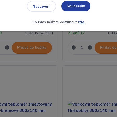
5 hodnocení
Venkovní teploměr smaltov
Souhlasím
Nastavení
Černobíly 860x140 mm, Div
í teploměr smaltovaný,
lý 860x140 mm
Souhlas můžete odmítnout
zde
.
2 010 Kč
2 
10
21 dnů 17
1 661 Kč
bez DPH
1 806
Přidat do košíku
Přidat do