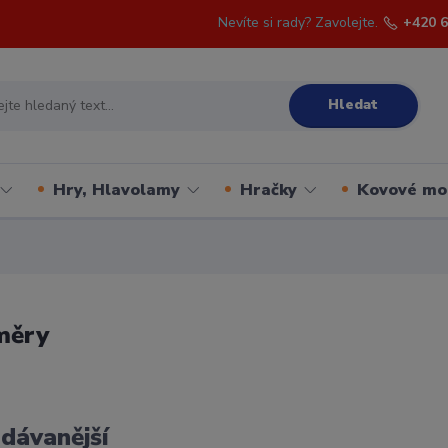
Nevíte si rady? Zavolejte.
+420 6
Hledat
Hry, Hlavolamy
Hračky
Kovové mo
měry
dávanější