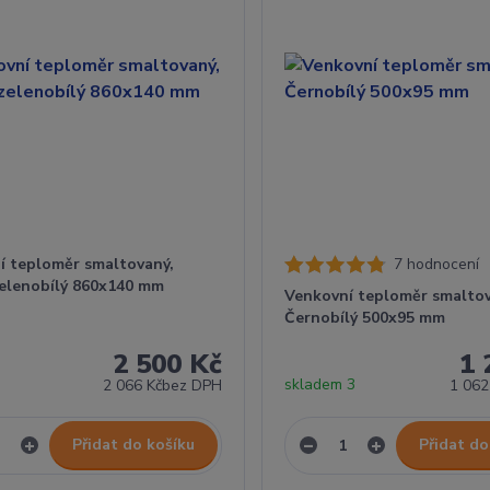
í teploměr smaltovaný,
7 hodnocení
elenobílý 860x140 mm
Venkovní teploměr smaltov
Černobílý 500x95 mm
2 500 Kč
1 
7
skladem 3
2 066 Kč
bez DPH
1 062
Přidat do košíku
Přidat do