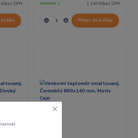
skladem 2
 Kč
bez DPH
1 140 Kč
bez DPH
 košíku
Přidat do košíku
brazovat