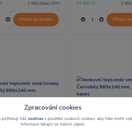
19
21 dnů 17
1 806 Kč
bez DPH
1 806
Přidat do košíku
Přidat do
Zpracování cookies
i potřebují Váš
souhlas
s použitím souborů cookies, aby Vám mohli zo
informace týkající se Vašich zájmů.