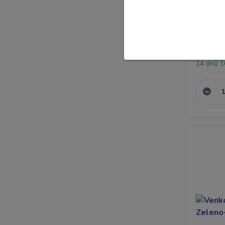
Venkovn
Černobí
14 dnů 