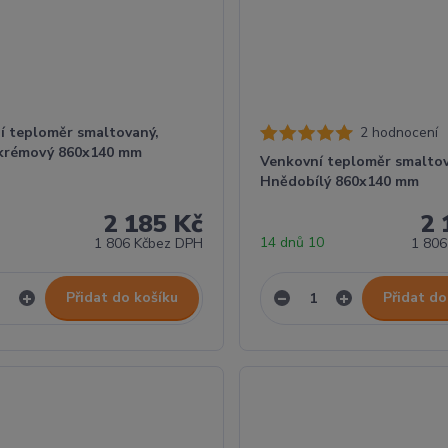
í teploměr smaltovaný,
2 hodnocení
krémový 860x140 mm
Venkovní teploměr smaltov
Hnědobílý 860x140 mm
2 185 Kč
2 
5
14 dnů 10
1 806 Kč
bez DPH
1 806
Přidat do košíku
Přidat do