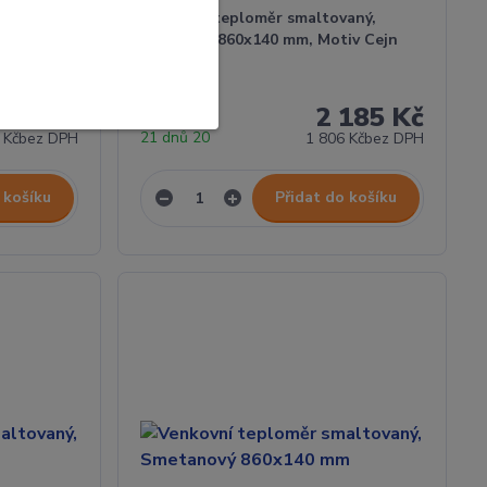
aný,
Venkovní teploměr smaltovaný,
oký kanec
Černobílý 860x140 mm, Motiv Cejn
185 Kč
2 185 Kč
21 dnů 20
 Kč
bez DPH
1 806 Kč
bez DPH
 košíku
Přidat do košíku