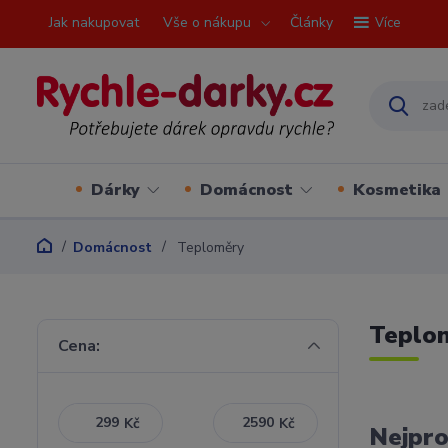
Jak nakupovat
Vše o nákupu
Články
Více
Dárky
Domácnost
Kosmetika
Domácnost
Teploměry
Teplo
Cena:
Kč
Kč
Nejpro