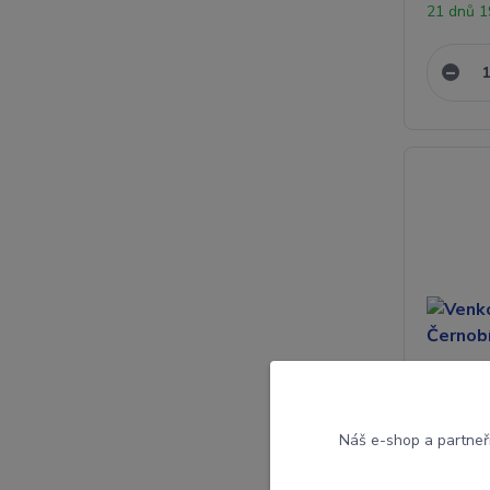
21 dnů 
Náš e-shop a partneř