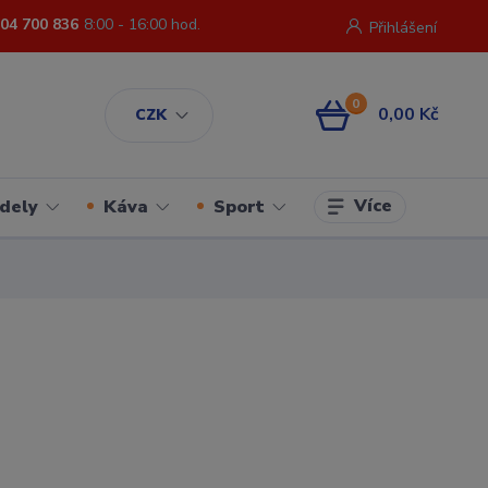
04 700 836
8:00 - 16:00 hod.
Přihlášení
0
0,00 Kč
CZK
Více
dely
Káva
Sport