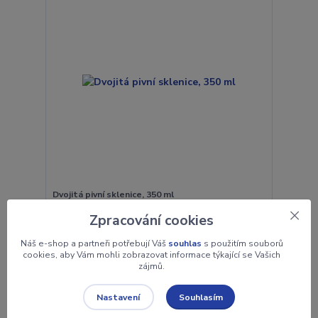
Dvojitá pivní sklenice, 350 ml
249 Kč
Zpracování cookies
skladem 1
206 Kč
bez DPH
Náš e-shop a partneři potřebují Váš
souhlas
s použitím souborů
cookies, aby Vám mohli zobrazovat informace týkající se Vašich
zájmů.
Přidat do košíku
Souhlasím
Nastavení