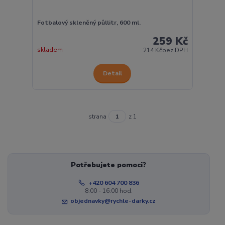
Fotbalový skleněný půllitr, 600 ml.
259 Kč
skladem
214 Kč
bez DPH
Detail
strana
z 1
Potřebujete pomoci?
+420 604 700 836
8:00 - 16:00 hod.
objednavky@rychle-darky.cz