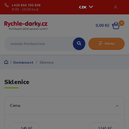
+420 604 700 836
CZK
8:00 - 16:00 hod.
0
0,00 Kč
Menu
Domácnost
Sklenice
Sklenice
Cena:
Kč
Kč