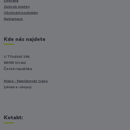
Doprava
Způsob platby
Obchodní podmínky
Reklamace
Kde nás najdete
U Třicátků 166,
68765 Strání,
Česká republika
Mapa - Naplánovat trasu
(sklad e-shopu)
Kotakt: