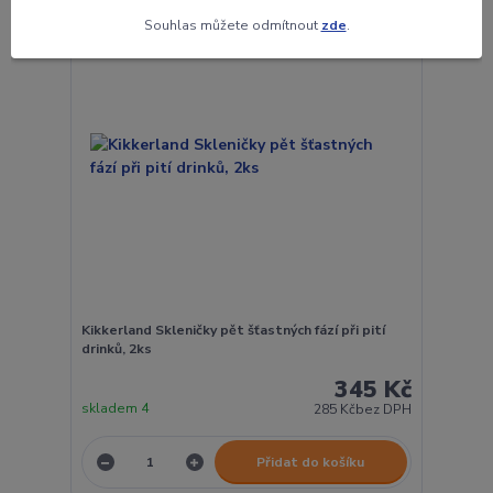
Souhlas můžete odmítnout
zde
.
Kikkerland Skleničky pět šťastných fází při pití
drinků, 2ks
345 Kč
skladem 4
285 Kč
bez DPH
Přidat do košíku